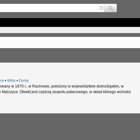
Jump to navigation
ce
•
Wille
•
Domy
wany w 1870 r., w Rachowie, położony w województwie dolnośląskim, w
 Malczyce. Obiekt jest częścią zespołu pałacowego, w skład którego wchodzi