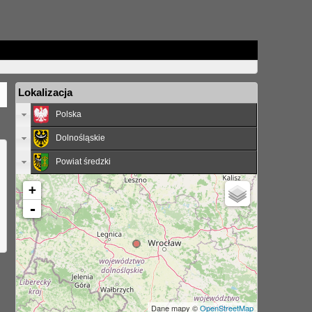
Lokalizacja
Polska
Dolnośląskie
Powiat średzki
+
-
Dane mapy ©
OpenStreetMap