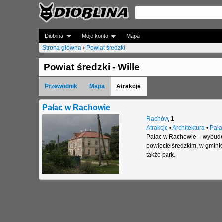
Dioblina
Moje konto
Mapa
Strona główna
›
Powiat średzki
J
Powiat średzki - Wille
e
Przewodnik
Mapa
Atrakcje
s
t
Pałac w Rachowie
Rachów
,
1
e
Atrakcje
•
Architektura
•
Pała
Pałac w Rachowie – wybudo
ś
powiecie średzkim, w gminie
t
także park.
u
t
a
j