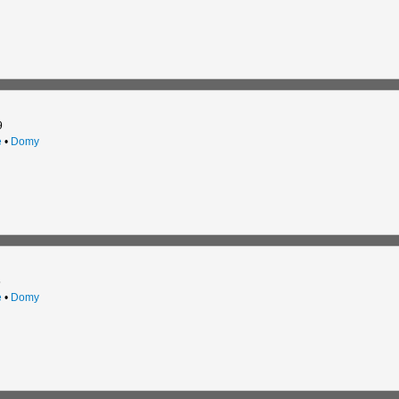
9
e
•
Domy
5
e
•
Domy