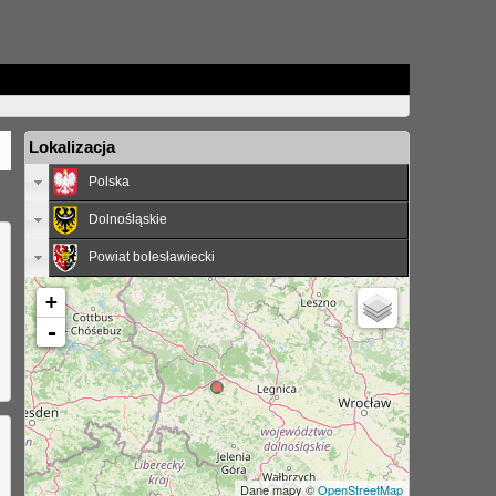
Lokalizacja
Polska
Dolnośląskie
Powiat bolesławiecki
+
-
Dane mapy ©
OpenStreetMap