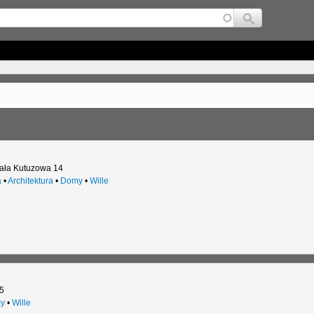
Jump to navigation
ała Kutuzowa 14
a
•
Architektura
•
Domy
•
Wille
5
y
•
Wille