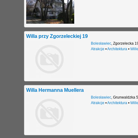
Willa przy Zgorzeleckiej 19
Bolesławiec
,
Zgorzelecka 1
Atrakcje
•
Architektura
•
Will
Willa Hermanna Muellera
Bolesławiec
,
Grunwaldzka 
Atrakcje
•
Architektura
•
Will