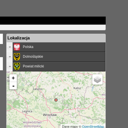
Lokalizacja
Polska
Dolnośląskie
Powiat milicki
+
-
Dane mapy ©
OpenStreetMap