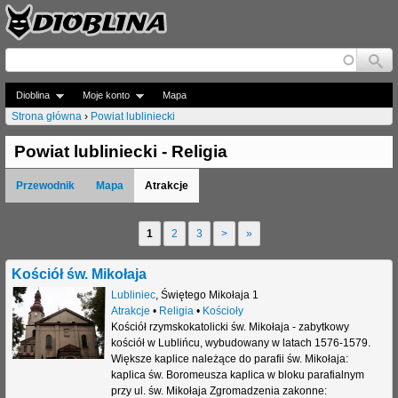
Jump to navigation
Dioblina
Moje konto
Mapa
Strona główna
›
Powiat lubliniecki
J
Powiat lubliniecki - Religia
e
Przewodnik
Mapa
Atrakcje
s
t
1
2
3
>
»
S
e
t
Kościół św. Mikołaja
ś
r
Lubliniec
,
Świętego Mikołaja 1
t
Atrakcje
•
Religia
•
Kościoły
o
Kościół rzymskokatolicki św. Mikołaja - zabytkowy
u
kościół w Lublińcu, wybudowany w latach 1576-1579.
n
Większe kaplice należące do parafii św. Mikołaja:
t
kaplica św. Boromeusza kaplica w bloku parafialnym
y
przy ul. św. Mikołaja Zgromadzenia zakonne:
a