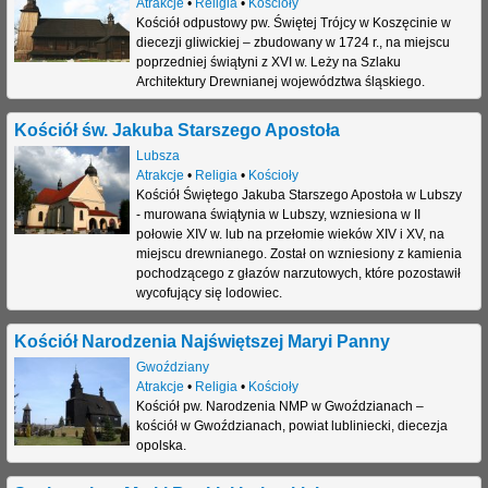
Atrakcje
•
Religia
•
Kościoły
Kościół odpustowy pw. Świętej Trójcy w Koszęcinie w
diecezji gliwickiej – zbudowany w 1724 r., na miejscu
poprzedniej świątyni z XVI w. Leży na Szlaku
Architektury Drewnianej województwa śląskiego.
Kościół św. Jakuba Starszego Apostoła
Lubsza
Atrakcje
•
Religia
•
Kościoły
Kościół Świętego Jakuba Starszego Apostoła w Lubszy
- murowana świątynia w Lubszy, wzniesiona w II
połowie XIV w. lub na przełomie wieków XIV i XV, na
miejscu drewnianego. Został on wzniesiony z kamienia
pochodzącego z głazów narzutowych, które pozostawił
wycofujący się lodowiec.
Kościół Narodzenia Najświętszej Maryi Panny
Gwoździany
Atrakcje
•
Religia
•
Kościoły
Kościół pw. Narodzenia NMP w Gwoździanach –
kościół w Gwoździanach, powiat lubliniecki, diecezja
opolska.