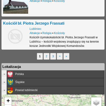
Atrakcje
•
Religia
•
Kościoły
Kościół bł. Piotra Jerzego Frassati
Lubliniec
Atrakcje
•
Religia
•
Kościoły
Kościół rzymskokatolicki bł. Piotra Jerzego Frassati w
Lublińcu – kościół wojskowy znajdujący się na terenie
koszar Jednostki Wojskowej Komandosów.
1
2
3
>
»
S
Lokalizacja
t
Polska
r
Śląskie
o
n
Powiat lubliniecki
y
+