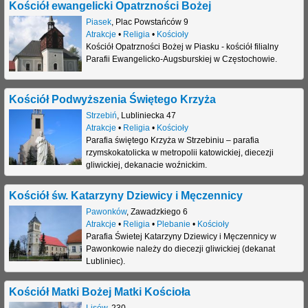
Kościół ewangelicki Opatrzności Bożej
Piasek
,
Plac Powstańców 9
Atrakcje
•
Religia
•
Kościoły
Kościół Opatrzności Bożej w Piasku - kościół filialny
Parafii Ewangelicko-Augsburskiej w Częstochowie.
Kościół Podwyższenia Świętego Krzyża
Strzebiń
,
Lubliniecka 47
Atrakcje
•
Religia
•
Kościoły
Parafia świętego Krzyża w Strzebiniu – parafia
rzymskokatolicka w metropolii katowickiej, diecezji
gliwickiej, dekanacie woźnickim.
Kościół św. Katarzyny Dziewicy i Męczennicy
Pawonków
,
Zawadzkiego 6
Atrakcje
•
Religia
•
Plebanie
•
Kościoły
Parafia Świetej Katarzyny Dziewicy i Męczennicy w
Pawonkowie należy do diecezji gliwickiej (dekanat
Lubliniec).
Kościół Matki Bożej Matki Kościoła
Lisów
,
230