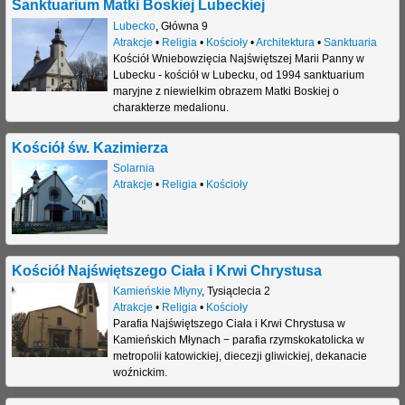
Sanktuarium Matki Boskiej Lubeckiej
Lubecko
,
Główna 9
Atrakcje
•
Religia
•
Kościoły
•
Architektura
•
Sanktuaria
Kościół Wniebowzięcia Najświętszej Marii Panny w
Lubecku - kościół w Lubecku, od 1994 sanktuarium
maryjne z niewielkim obrazem Matki Boskiej o
charakterze medalionu.
Kościół św. Kazimierza
Solarnia
Atrakcje
•
Religia
•
Kościoły
Kościół Najświętszego Ciała i Krwi Chrystusa
Kamieńskie Młyny
,
Tysiąclecia 2
Atrakcje
•
Religia
•
Kościoły
Parafia Najświętszego Ciała i Krwi Chrystusa w
Kamieńskich Młynach − parafia rzymskokatolicka w
metropolii katowickiej, diecezji gliwickiej, dekanacie
woźnickim.