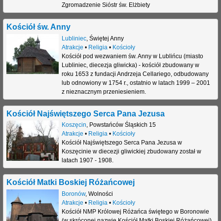
Zgromadzenie Sióstr św. Elżbiety
j
Kościół św. Anny
Lubliniec
,
Świętej Anny
Atrakcje
•
Religia
•
Kościoły
Kościół pod wezwaniem św. Anny w Lublińcu (miasto
Lubliniec, diecezja gliwicka) - kościół zbudowany w
roku 1653 z fundacji Andrzeja Cellariego, odbudowany
lub odnowiony w 1754 r., ostatnio w latach 1999 – 2001
z nieznacznym przeniesieniem.
Kościół Najświętszego Serca Pana Jezusa
Koszęcin
,
Powstańców Śląskich 15
Atrakcje
•
Religia
•
Kościoły
Kościół Najświętszego Serca Pana Jezusa w
Koszęcinie w diecezji gliwickiej zbudowany został w
latach 1907 - 1908.
Kościół Matki Boskiej Różańcowej
Boronów
,
Wolności
Atrakcje
•
Religia
•
Kościoły
Kościół NMP Królowej Różańca świętego w Boronowie
(w skróconej nazwie Kościół Matki Boskiej Różańcowej)