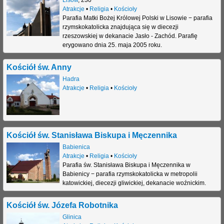
Atrakcje
•
Religia
•
Kościoły
Parafia Matki Bożej Królowej Polski w Lisowie − parafia
rzymskokatolicka znajdująca się w diecezji
rzeszowskiej w dekanacie Jasło - Zachód. Parafię
erygowano dnia 25. maja 2005 roku.
Kościół św. Anny
Hadra
Atrakcje
•
Religia
•
Kościoły
Kościół św. Stanisława Biskupa i Męczennika
Babienica
Atrakcje
•
Religia
•
Kościoły
Parafia św. Stanisława Biskupa i Męczennika w
Babienicy − parafia rzymskokatolicka w metropolii
katowickiej, diecezji gliwickiej, dekanacie woźnickim.
Kościół św. Józefa Robotnika
Glinica