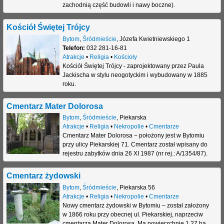
zachodnią część budowli i nawy boczne).
j
Kościół Świętej Trójcy
Bytom
,
Śródmieście
,
Józefa Kwietniewskiego 1
Telefon:
032 281-16-81
Atrakcje
•
Religia
•
Kościoły
Kościół Świętej Trójcy - zaprojektowany przez Paula
Jackischa w stylu neogotyckim i wybudowany w 1885
roku.
Cmentarz Mater Dolorosa
Bytom
,
Śródmieście
,
Piekarska
Atrakcje
•
Religia
•
Nekropolie
•
Cmentarze
Cmentarz Mater Dolorosa − położony jest w Bytomiu
przy ulicy Piekarskiej 71. Cmentarz został wpisany do
rejestru zabytków dnia 26 XI 1987 (nr rej.: A/1354/87).
Cmentarz żydowski
Bytom
,
Śródmieście
,
Piekarska 56
Atrakcje
•
Religia
•
Nekropolie
•
Cmentarze
Nowy cmentarz żydowski w Bytomiu – został założony
w 1866 roku przy obecnej ul. Piekarskiej, naprzeciw
cmentarza Mater Dolorosa. Ma powierzchnię 1,27 ha.