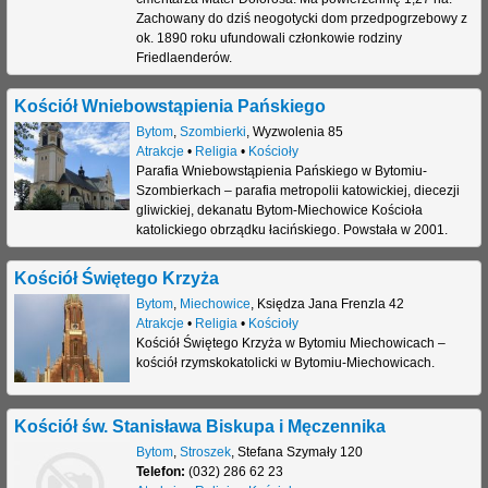
Zachowany do dziś neogotycki dom przedpogrzebowy z
ok. 1890 roku ufundowali członkowie rodziny
Friedlaenderów.
Kościół Wniebowstąpienia Pańskiego
Bytom
,
Szombierki
,
Wyzwolenia 85
Atrakcje
•
Religia
•
Kościoły
Parafia Wniebowstąpienia Pańskiego w Bytomiu-
Szombierkach – parafia metropolii katowickiej, diecezji
gliwickiej, dekanatu Bytom-Miechowice Kościoła
katolickiego obrządku łacińskiego. Powstała w 2001.
Kościół Świętego Krzyża
Bytom
,
Miechowice
,
Księdza Jana Frenzla 42
Atrakcje
•
Religia
•
Kościoły
Kościół Świętego Krzyża w Bytomiu Miechowicach –
kościół rzymskokatolicki w Bytomiu-Miechowicach.
Kościół św. Stanisława Biskupa i Męczennika
Bytom
,
Stroszek
,
Stefana Szymały 120
Telefon:
(032) 286 62 23