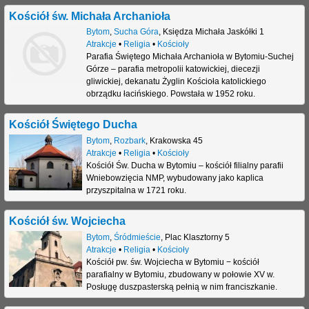
Kościół św. Michała Archanioła
Bytom
,
Sucha Góra
,
Księdza Michała Jaskółki 1
Atrakcje
•
Religia
•
Kościoły
Parafia Świętego Michała Archanioła w Bytomiu-Suchej
Górze – parafia metropolii katowickiej, diecezji
gliwickiej, dekanatu Żyglin Kościoła katolickiego
obrządku łacińskiego. Powstała w 1952 roku.
Kościół Świętego Ducha
Bytom
,
Rozbark
,
Krakowska 45
Atrakcje
•
Religia
•
Kościoły
Kościół Św. Ducha w Bytomiu – kościół filialny parafii
Wniebowzięcia NMP, wybudowany jako kaplica
przyszpitalna w 1721 roku.
Kościół św. Wojciecha
Bytom
,
Śródmieście
,
Plac Klasztorny 5
Atrakcje
•
Religia
•
Kościoły
Kościół pw. św. Wojciecha w Bytomiu − kościół
parafialny w Bytomiu, zbudowany w połowie XV w.
Posługę duszpasterską pełnią w nim franciszkanie.