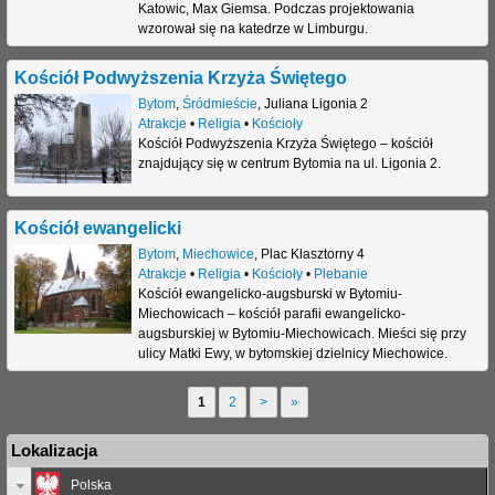
Katowic, Max Giemsa. Podczas projektowania
wzorował się na katedrze w Limburgu.
Kościół Podwyższenia Krzyża Świętego
Bytom
,
Śródmieście
,
Juliana Ligonia 2
Atrakcje
•
Religia
•
Kościoły
Kościół Podwyższenia Krzyża Świętego – kościół
znajdujący się w centrum Bytomia na ul. Ligonia 2.
Kościół ewangelicki
Bytom
,
Miechowice
,
Plac Klasztorny 4
Atrakcje
•
Religia
•
Kościoły
•
Plebanie
Kościół ewangelicko-augsburski w Bytomiu-
Miechowicach – kościół parafii ewangelicko-
augsburskiej w Bytomiu-Miechowicach. Mieści się przy
ulicy Matki Ewy, w bytomskiej dzielnicy Miechowice.
1
2
>
»
S
Lokalizacja
t
Polska
r