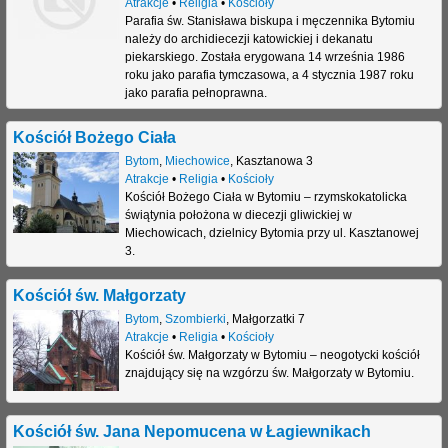
Atrakcje
•
Religia
•
Kościoły
Parafia św. Stanisława biskupa i męczennika Bytomiu
należy do archidiecezji katowickiej i dekanatu
piekarskiego. Została erygowana 14 września 1986
roku jako parafia tymczasowa, a 4 stycznia 1987 roku
jako parafia pełnoprawna.
Kościół Bożego Ciała
Bytom
,
Miechowice
,
Kasztanowa 3
Atrakcje
•
Religia
•
Kościoły
Kościół Bożego Ciała w Bytomiu – rzymskokatolicka
świątynia położona w diecezji gliwickiej w
Miechowicach, dzielnicy Bytomia przy ul. Kasztanowej
3.
Kościół św. Małgorzaty
Bytom
,
Szombierki
,
Małgorzatki 7
Atrakcje
•
Religia
•
Kościoły
Kościół św. Małgorzaty w Bytomiu – neogotycki kościół
znajdujący się na wzgórzu św. Małgorzaty w Bytomiu.
Kościół św. Jana Nepomucena w Łagiewnikach