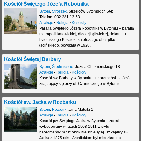
Kościół Świętego Józefa Robotnika
Bytom
,
Stroszek
,
Strzelców Bytomskich 66b
Telefon:
032 281-13-53
Atrakcje
•
Religia
•
Kościoły
Parafia Świętego Józefa Robotnika w Bytomiu – parafia
metropolii katowickiej, diecezji gliwickiej, dekanatu
bytomskiego Kościoła katolickiego obrządku
łacińskiego, powstała w 1928.
Kościół Świętej Barbary
Bytom
,
Śródmieście
,
Józefa Chełmońskiego 18
Atrakcje
•
Religia
•
Kościoły
Kościół św. Barbary w Bytomiu – neoromański kościół
znajdujący się przy ul. Czarneckiego w Bytomiu.
Kościół św. Jacka w Rozbarku
Bytom
,
Rozbark
,
Jana Matejki 1
Atrakcje
•
Religia
•
Kościoły
Kościół pw. Świętego Jacka w Bytomiu – został
wybudowany w latach 1908-1911 w stylu
neoromańskim tuż obok nieistniejącej już kaplicy św.
Jacka z 1875 roku. Architektem był mieszkaniec