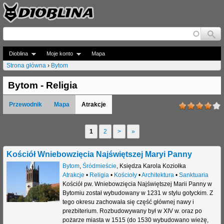
Jump to navigation
Dioblina
Moje konto
Mapa
Strona główna
›
Bytom
J
Bytom - Religia
e
Przewodnik
Mapa
Atrakcje
s
t
1
2
>
»
S
e
t
Kościół Wniebowzięcia Najświętszej Maryi Panny
ś
r
Bytom
,
Śródmieście
,
Księdza Karola Koziołka
t
Atrakcje
•
Religia
•
Kościoły
•
Architektura
•
Sanktuaria
o
Kościół pw. Wniebowzięcia Najświętszej Marii Panny w
u
Bytomiu został wybudowany w 1231 w stylu gotyckim. Z
n
tego okresu zachowała się część głównej nawy i
t
prezbiterium. Rozbudowywany był w XIV w. oraz po
y
pożarze miasta w 1515 (do 1530 wybudowano wieżę,
a