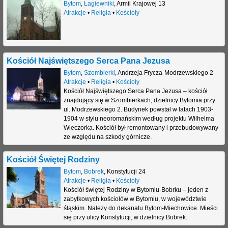
Bytom
,
Łagiewniki
,
Armii Krajowej 13
Atrakcje
•
Religia
•
Kościoły
Kościół Najświętszego Serca Pana Jezusa
Bytom
,
Szombierki
,
Andrzeja Frycza-Modrzewskiego 2
Atrakcje
•
Religia
•
Kościoły
Kościół Najświętszego Serca Pana Jezusa – kościół
znajdujący się w Szombierkach, dzielnicy Bytomia przy
ul. Modrzewskiego 2. Budynek powstał w latach 1903-
1904 w stylu neoromańskim według projektu Wilhelma
Wieczorka. Kościół był remontowany i przebudowywany
ze względu na szkody górnicze.
Kościół Świętej Rodziny
Bytom
,
Bobrek
,
Konstytucji 24
Atrakcje
•
Religia
•
Kościoły
Kościół świętej Rodziny w Bytomiu-Bobrku – jeden z
zabytkowych kościołów w Bytomiu, w województwie
śląskim. Należy do dekanatu Bytom-Miechowice. Mieści
się przy ulicy Konstytucji, w dzielnicy Bobrek.