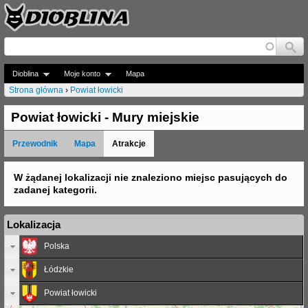
Jump to navigation
Dioblina
Moje konto
Mapa
Strona główna
›
Powiat łowicki
J
Powiat łowicki - Mury miejskie
e
Przewodnik
Mapa
Atrakcje
s
t
W żądanej lokalizacji nie znaleziono miejsc pasujących do
zadanej kategorii.
e
ś
Lokalizacja
t
Polska
u
Łódzkie
t
Powiat łowicki
a