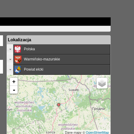
Lokalizacja
Polska
Warmińsko-mazurskie
Powiat ełcki
+
-
Dane mapy ©
OpenStreetMap