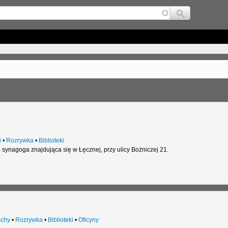
Jump to navigation
i
•
Rozrywka
•
Biblioteki
synagoga znajdująca się w Łęcznej, przy ulicy Bożniczej 21.
chy
•
Rozrywka
•
Biblioteki
•
Oficyny