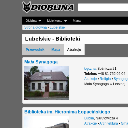
Dioblina
Moje konto
Mapa
Strona główna
›
Lubelskie
J
Lubelskie - Biblioteki
e
Przewodnik
Mapa
Atrakcje
s
t
Mała Synagoga
Łęczna
,
Bożnicza 21
e
Telefon:
+48 81 752 02 04
Atrakcje
•
Religia
•
Synagog
ś
Mała Synagoga w Łecznej – 
t
u
t
Biblioteka im. Hieronima Łopacińskiego
a
Lublin
,
Narutowicza 4
Atrakcje
•
Architektura
•
Gma
j