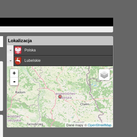
Lokalizacja
Polska
Lubelskie
+
-
Dane mapy ©
OpenStreetMap