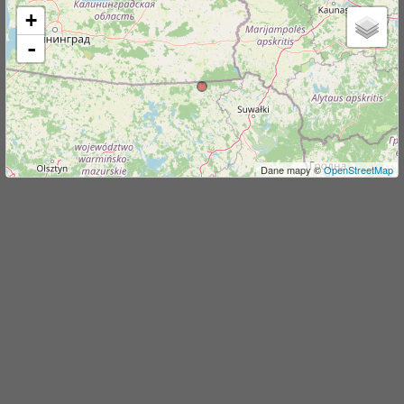
+
j
-
Dane mapy ©
OpenStreetMap