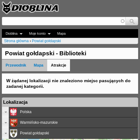
Jump to navigation
Dioblina
Moje konto
Mapa
Strona główna
›
Powiat gołdapski
J
Powiat gołdapski - Biblioteki
e
Przewodnik
Mapa
Atrakcje
s
t
W żądanej lokalizacji nie znaleziono miejsc pasujących do
zadanej kategorii.
e
ś
Lokalizacja
t
Polska
u
Warmińsko-mazurskie
t
Powiat gołdapski
a