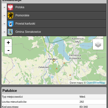
Polska
Pomorskie
Powiat kartuski
Gmina Sierakowice
+
-
Dane mapy ©
OpenStreetMap
Pałubice
Typ miejscowości
Wieś
Liczba mieszkańców
282
Kod pocztowy
83-340