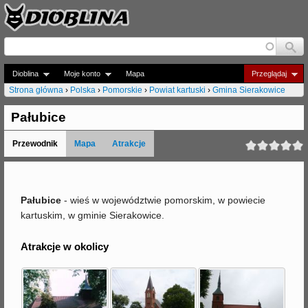
Jump to navigation
Dioblina
Moje konto
Mapa
Przeglądaj
Strona główna
›
Polska
›
Pomorskie
›
Powiat kartuski
›
Gmina Sierakowice
J
Pałubice
e
Przewodnik
Mapa
Atrakcje
s
t
e
Pałubice
- wieś w województwie pomorskim, w powiecie
kartuskim, w gminie Sierakowice.
ś
t
Atrakcje w okolicy
u
t
a