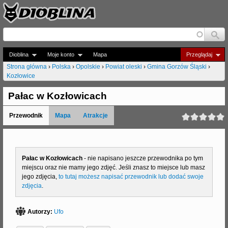
Jump to navigation
Dioblina
Moje konto
Mapa
Przeglądaj
Strona główna
›
Polska
›
Opolskie
›
Powiat oleski
›
Gmina Gorzów Śląski
›
Kozłowice
J
e
Pałac w Kozłowicach
s
Przewodnik
Mapa
Atrakcje
t
e
Pałac w Kozłowicach
- nie napisano jeszcze przewodnika po tym
ś
miejscu oraz nie mamy jego zdjęć. Jeśli znasz to miejsce lub masz
t
jego zdjęcia,
to tutaj możesz napisać przewodnik lub dodać swoje
zdjęcia
.
u
t
Autorzy:
Ufo
a