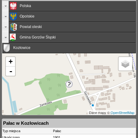
Polska
Opolskie
Powiat oleski
Gmina Gorzów Śląski
Kozłowice
+
-
Dane mapy ©
OpenStreetMap
Pałac w Kozłowicach
Typ miejsca
Pałac
Ukończono
1901