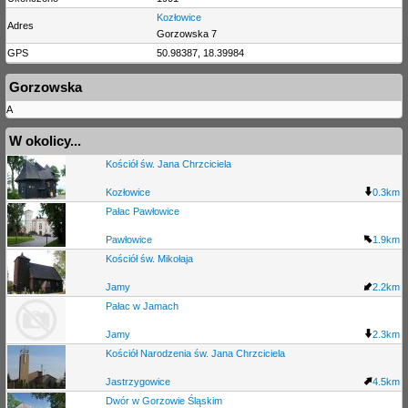
Kozłowice
Adres
Gorzowska 7
GPS
50.98387, 18.39984
Gorzowska
A
W okolicy...
Kościół św. Jana Chrzciciela
Kozłowice
0.3km
Pałac Pawłowice
Pawłowice
1.9km
Kościół św. Mikołaja
Jamy
2.2km
Pałac w Jamach
Jamy
2.3km
Kościół Narodzenia św. Jana Chrzciciela
Jastrzygowice
4.5km
Dwór w Gorzowie Śląskim