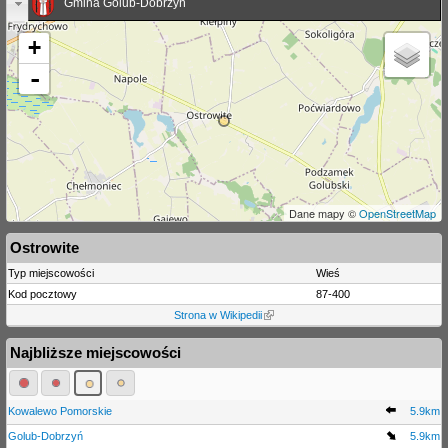
Gmina Golub-Dobrzyń
+
-
Dane mapy ©
OpenStreetMap
Ostrowite
Typ miejscowości
Wieś
Kod pocztowy
87-400
Strona w Wikipedii
Najbliższe miejscowości
Kowalewo Pomorskie
5.9km
Golub-Dobrzyń
5.9km