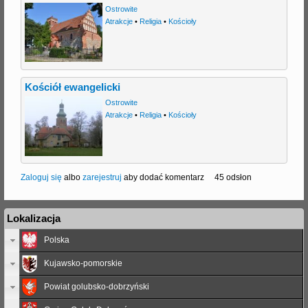
Ostrowite
Atrakcje
•
Religia
•
Kościoły
Kościół ewangelicki
Ostrowite
Atrakcje
•
Religia
•
Kościoły
Zaloguj się
albo
zarejestruj
aby dodać komentarz
45 odsłon
Lokalizacja
Polska
Kujawsko-pomorskie
Powiat golubsko-dobrzyński