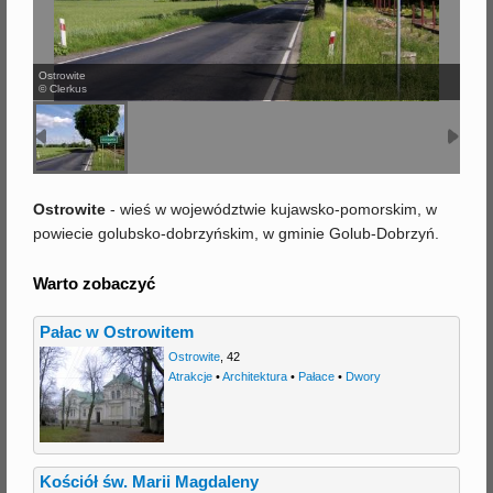
j
Ostrowite
© Clerkus
Ostrowite
- wieś w województwie kujawsko-pomorskim, w
powiecie golubsko-dobrzyńskim, w gminie Golub-Dobrzyń.
Warto zobaczyć
Pałac w Ostrowitem
Ostrowite
,
42
Atrakcje
•
Architektura
•
Pałace
•
Dwory
Kościół św. Marii Magdaleny