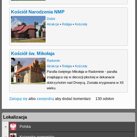
Kościół Narodzenia NMP
Dulsk
Atrakcje
•
Religia
•
Kościoły
Kościół św. Mikołaja
Radomin
Atrakcje
•
Religia
•
Kościoły
Parafia świętego Mikołaja w Radominie - parafia
znajdująca się w diecezji płockiej w dekanacie
dobrzyńskim nad Drwęcą. Została erygowana w XII
wieku.
Zaloguj się
albo
zarejestruj
aby dodać komentarz
130 odsłon
Lokalizacja
Polska
Kujawsko-pomorskie