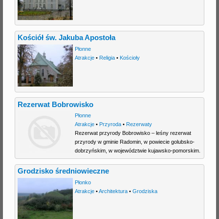
j
Kościół św. Jakuba Apostoła
Płonne
Atrakcje
•
Religia
•
Kościoły
Rezerwat Bobrowisko
Płonne
Atrakcje
•
Przyroda
•
Rezerwaty
Rezerwat przyrody Bobrowisko – leśny rezerwat
przyrody w gminie Radomin, w powiecie golubsko-
dobrzyńskim, w województwie kujawsko-pomorskim.
Grodzisko średniowieczne
Płonko
Atrakcje
•
Architektura
•
Grodziska