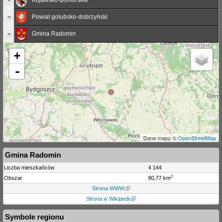
Powiat golubsko-dobrzyński
Gmina Radomin
+
-
Dane mapy ©
OpenStreetMap
Gmina Radomin
Liczba mieszkańców
4 144
2
Obszar
80,77 km
Strona WWW
Strona w Wikipedii
Symbole regionu