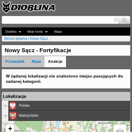
Jump to navigation
Dioblina
Moje konto
Mapa
Strona główna
›
Nowy Sącz
J
Nowy Sącz - Fortyfikacje
e
Przewodnik
Mapa
Atrakcje
s
t
W żądanej lokalizacji nie znaleziono miejsc pasujących do
zadanej kategorii.
e
ś
Lokalizacja
t
Polska
u
Małopolskie
t
+
a