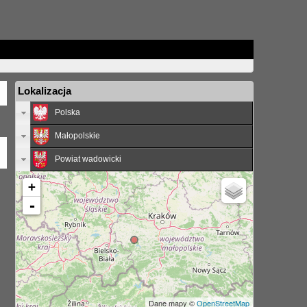
Lokalizacja
Polska
Małopolskie
Powiat wadowicki
+
-
Dane mapy ©
OpenStreetMap