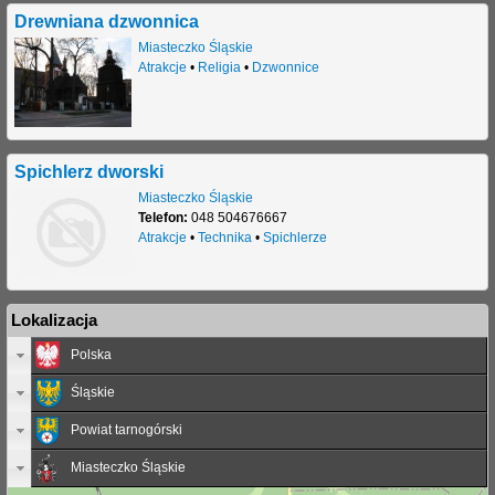
Drewniana dzwonnica
Miasteczko Śląskie
Atrakcje
•
Religia
•
Dzwonnice
Spichlerz dworski
Miasteczko Śląskie
Telefon:
048 504676667
Atrakcje
•
Technika
•
Spichlerze
Lokalizacja
Polska
Śląskie
Powiat tarnogórski
Miasteczko Śląskie