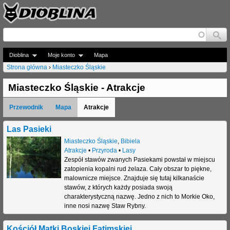
Jump to navigation
Dioblina
Moje konto
Mapa
Strona główna
›
Miasteczko Śląskie
J
Miasteczko Śląskie - Atrakcje
e
Przewodnik
Mapa
Atrakcje
s
t
Las Pasieki
Miasteczko Śląskie
,
Bibiela
e
Atrakcje
•
Przyroda
•
Lasy
Zespół stawów zwanych Pasiekami powstał w miejscu
ś
zatopienia kopalni rud żelaza. Cały obszar to piękne,
t
malownicze miejsce. Znajduje się tutaj kilkanaście
stawów, z których każdy posiada swoją
u
charakterystyczną nazwę. Jedno z nich to Morkie Oko,
inne nosi nazwę Staw Rybny.
t
a
Kościół Matki Boskiej Fatimskiej