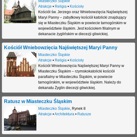
Miasteczko Śląskie
Atrakcje
•
Religia
•
Kościoły
Kościół św. Jerzego oraz Wniebowzięcia Najświętszej
Maryi Panny – zabytkowy kościół katolicki znajdujący
się w Miasteczku Śląskim w powiecie tarnogórskim w
województwie śląskim. Jest kościołem filialnym w
dekanacie żyglińskim w diecezji gliwickiej.
Kościół Wniebowzięcia Najświętszej Maryi Panny
Miasteczko Śląskie
Atrakcje
•
Religia
•
Kościoły
Kościół Wniebowzięcia Najświętszej Maryi Panny w
Miasteczku Śląskim – rzymskokatolicki kościół
parafialny w Miasteczku Śląskim, w powiecie
tarnogórskim, w województwie śląskim. Należy do
dekanatu Żyglin diecezji gliwickiej.
Ratusz w Miasteczku Śląskim
Miasteczko Śląskie
,
Rynek 8
Atrakcje
•
Architektura
•
Ratusze