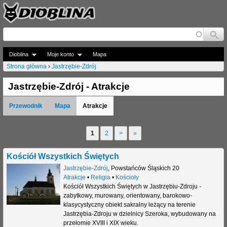
Jump to navigation
Dioblina
Moje konto
Mapa
Strona główna
›
Jastrzębie-Zdrój
J
Jastrzębie-Zdrój - Atrakcje
e
Przewodnik
Mapa
Atrakcje
s
t
1
2
>
»
S
e
t
Kościół Wszystkich Świętych
ś
r
Jastrzębie-Zdrój
,
Powstańców Śląskich 20
t
Atrakcje
•
Religia
•
Kościoły
o
Kościół Wszystkich Świętych w Jastrzębiu-Zdroju -
u
zabytkowy, murowany, orientowany, barokowo-
n
klasycystyczny obiekt sakralny leżący na terenie
t
Jastrzębia-Zdroju w dzielnicy Szeroka, wybudowany na
y
przełomie XVIII i XIX wieku.
a