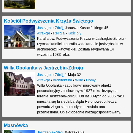
Kościół Podwyższenia Krzyża Świętego
Jastrzębie-Zdrój
,
Janusza Kusocińskiego 45
Atrakcje
•
Religia
•
Kościoły
Parafia pw. Podwyższenia Krzyża w Jastrzębiu-Zdroju -
rzymskokatolicka parafia w dekanacie jastrzębskim w
archidiecezji katowickiej. Została erygowana 14
września 1983 roku.
Willa Opolanka w Jastrzębiu-Zdroju
Jastrzębie-Zdrój
,
1 Maja 32
Atrakcje
•
Architektura
•
Wille
•
Domy
Willa Opolanka - zabytkowy, murowany obiekt
posanatoryjny zbudowany w 1927 roku, leżący na
terenie Jastrzębia-Zdroju. Od lat 80-tych do 2006 roku
mieściła się tu siedziba Sądu Rejonowego, lecz z
powodu złego stanu budynku, została ona
przeniesiona. Obiekt obecnie niezagospodarowany.
Masnówka
Jastrzębie-Zdrój
,
Witczaka 3a