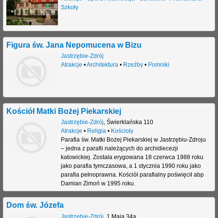
Szkoły
Figura św. Jana Nepomucena w Bizu
Jastrzębie-Zdrój
Atrakcje
•
Architektura
•
Rzeźby
•
Pomniki
Kościół Matki Bożej Piekarskiej
Jastrzębie-Zdrój
,
Świerklańska 110
Atrakcje
•
Religia
•
Kościoły
Parafia św. Matki Bożej Piekarskiej w Jastrzębiu-Zdroju
– jedna z parafii należących do archidiecezji
katowickiej. Została erygowana 18 czerwca 1988 roku
jako parafia tymczasowa, a 1 stycznia 1990 roku jako
parafia pełnoprawna. Kościół parafialny poświęcił abp
Damian Zimoń w 1995 roku.
Dom św. Józefa
Jastrzębie-Zdrój
,
1 Maja 34a