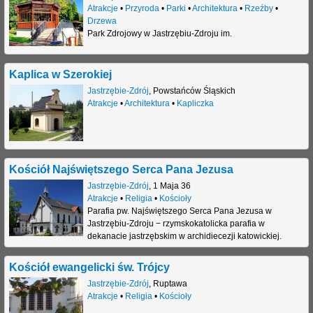
Atrakcje
•
Przyroda
•
Parki
•
Architektura
•
Rzeźby
•
Drzewa
Park Zdrojowy w Jastrzębiu-Zdroju im.
Kaplica w Szerokiej
Jastrzębie-Zdrój
,
Powstańców Śląskich
Atrakcje
•
Architektura
•
Kapliczka
Kościół Najświętszego Serca Pana Jezusa
Jastrzębie-Zdrój
,
1 Maja 36
Atrakcje
•
Religia
•
Kościoły
Parafia pw. Najświętszego Serca Pana Jezusa w
Jastrzębiu-Zdroju − rzymskokatolicka parafia w
dekanacie jastrzębskim w archidiecezji katowickiej.
Kościół ewangelicki św. Trójcy
Jastrzębie-Zdrój
,
Ruptawa
Atrakcje
•
Religia
•
Kościoły