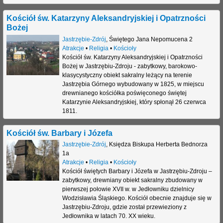
j
Kościół św. Katarzyny Aleksandryjskiej i Opatrzności
Bożej
Jastrzębie-Zdrój
,
Świętego Jana Nepomucena 2
Atrakcje
•
Religia
•
Kościoły
Kościół św. Katarzyny Aleksandryjskiej i Opatrzności
Bożej w Jastrzębiu-Zdroju - zabytkowy, barokowo-
klasycystyczny obiekt sakralny leżący na terenie
Jastrzębia Górnego wybudowany w 1825, w miejscu
drewnianego kościółka poświęconego świętej
Katarzynie Aleksandryjskiej, który spłonął 26 czerwca
1811.
Kościół św. Barbary i Józefa
Jastrzębie-Zdrój
,
Księdza Biskupa Herberta Bednorza
1a
Atrakcje
•
Religia
•
Kościoły
Kościół świętych Barbary i Józefa w Jastrzębiu-Zdroju –
zabytkowy, drewniany obiekt sakralny zbudowany w
pierwszej połowie XVII w. w Jedłowniku dzielnicy
Wodzisławia Śląskiego. Kościół obecnie znajduje się w
Jastrzębiu-Zdroju, gdzie został przewieziony z
Jedłownika w latach 70. XX wieku.