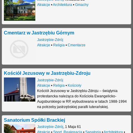
Atrakcje
•
Architektura
•
Gmachy
Cmentarz w Jastrzębiu Górnym
Jastrzębie-Zdrój
Atrakcje
•
Religia
•
Cmentarze
Kościół Jezusowy w Jastrzębiu-Zdroju
Jastrzębie-Zdrój
Atrakcje
•
Religia
•
Kościoły
Kościół Jezusowy w Jastrzębiu-Zdroju – świątynia
protestancka należąca do Kościoła Ewangelicko-
Augsburskiego w RP, wybudowana w latach 1988-1994
na potrzeby jastrzębskiej parafii luterańskiej.
Sanatorium Spółki Brackiej
Jastrzębie-Zdrój
,
1 Maja 61
Atrakcje
•
Sport, Reakreacja
•
Sanatoria
•
Architektura
•