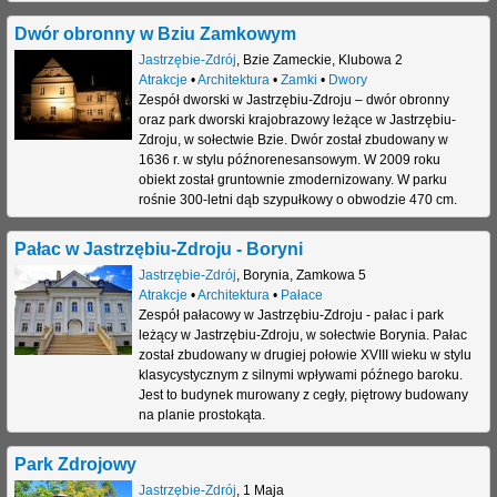
Dwór obronny w Bziu Zamkowym
Jastrzębie-Zdrój
,
Bzie Zameckie
,
Klubowa 2
Atrakcje
•
Architektura
•
Zamki
•
Dwory
Zespół dworski w Jastrzębiu-Zdroju – dwór obronny
oraz park dworski krajobrazowy leżące w Jastrzębiu-
Zdroju, w sołectwie Bzie. Dwór został zbudowany w
1636 r. w stylu późnorenesansowym. W 2009 roku
obiekt został gruntownie zmodernizowany. W parku
rośnie 300-letni dąb szypułkowy o obwodzie 470 cm.
Pałac w Jastrzębiu-Zdroju - Boryni
Jastrzębie-Zdrój
,
Borynia
,
Zamkowa 5
Atrakcje
•
Architektura
•
Pałace
Zespół pałacowy w Jastrzębiu-Zdroju - pałac i park
leżący w Jastrzębiu-Zdroju, w sołectwie Borynia. Pałac
został zbudowany w drugiej połowie XVIII wieku w stylu
klasycystycznym z silnymi wpływami późnego baroku.
Jest to budynek murowany z cegły, piętrowy budowany
na planie prostokąta.
Park Zdrojowy
Jastrzębie-Zdrój
,
1 Maja