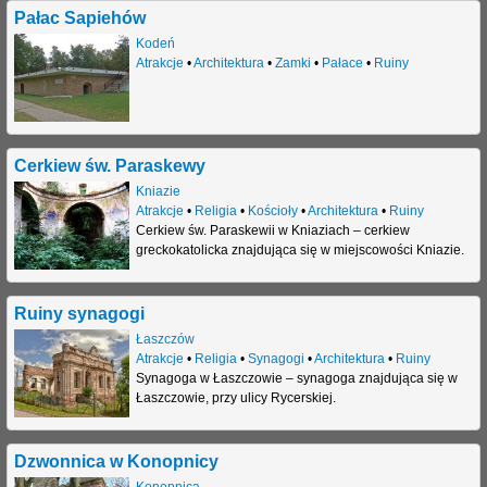
Pałac Sapiehów
Kodeń
Atrakcje
•
Architektura
•
Zamki
•
Pałace
•
Ruiny
Cerkiew św. Paraskewy
Kniazie
Atrakcje
•
Religia
•
Kościoły
•
Architektura
•
Ruiny
Cerkiew św. Paraskewii w Kniaziach – cerkiew
greckokatolicka znajdująca się w miejscowości Kniazie.
Ruiny synagogi
Łaszczów
Atrakcje
•
Religia
•
Synagogi
•
Architektura
•
Ruiny
Synagoga w Łaszczowie – synagoga znajdująca się w
Łaszczowie, przy ulicy Rycerskiej.
Dzwonnica w Konopnicy
Konopnica