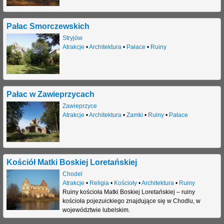
Pałac Smorczewskich
Stryjów
Atrakcje
•
Architektura
•
Pałace
•
Ruiny
Pałac w Zawieprzycach
Zawieprzyce
Atrakcje
•
Architektura
•
Zamki
•
Ruiny
•
Pałace
Kościół Matki Boskiej Loretańskiej
Chodel
Atrakcje
•
Religia
•
Kościoły
•
Architektura
•
Ruiny
Ruiny kościoła Matki Boskiej Loretańskiej – ruiny
kościoła pojezuickiego znajdujące się w Chodlu, w
województwie lubelskim.