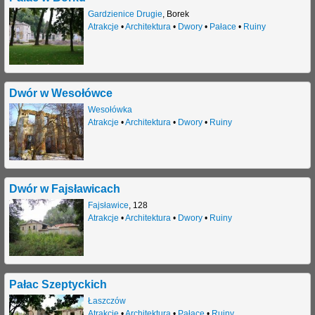
Gardzienice Drugie
,
Borek
j
Atrakcje
•
Architektura
•
Dwory
•
Pałace
•
Ruiny
Dwór w Wesołówce
Wesołówka
Atrakcje
•
Architektura
•
Dwory
•
Ruiny
Dwór w Fajsławicach
Fajsławice
,
128
Atrakcje
•
Architektura
•
Dwory
•
Ruiny
Pałac Szeptyckich
Łaszczów
Atrakcje
•
Architektura
•
Pałace
•
Ruiny