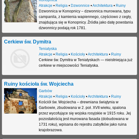
Atrakcje
•
Religia
•
Dzwonnice
•
Architektura
•
Ruiny
Dzwonnica w Konopnicy – dzwonnica murowana, typu
campanila, z kamienia wapiennego, częściowo z cegły,
znajdująca się w Konopnicy. Źródła jako datę powstania
dzwonnicy podają rok 1781.
Cerkiew św. Dymitra
Teniatyska
Atrakcje
•
Religia
•
Kościoły
•
Architektura
•
Ruiny
Cerkiew św. Dymitra w Teniatyskach — nieistniejąca już
cerkiew w miejscowości Teniatyska.
Ruiny kościoła św. Wojciecha
Garbów
Atrakcje
•
Religia
•
Kościoły
•
Architektura
•
Ruiny
Kościół św. Wojciecha – drewniana świątynia w
Garbowie, zbudowana w 2. poł. XVII wieku, spalona
przez wycofujące się wojska rosyjskie w 1915 roku. Jej
pozostałością jest murowana fasada (dobudowana w
1731 roku), wpisana do rejestru zabytków jako ruina
krajobrazowa.