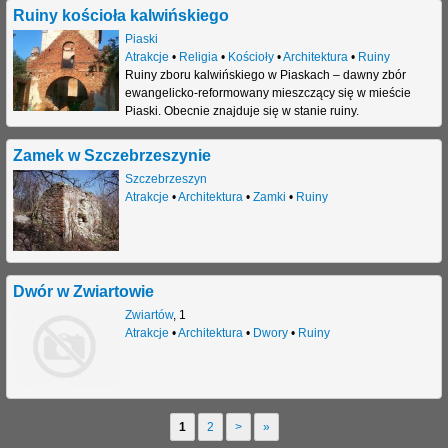
Ruiny kościoła kalwińskiego
Piaski
Atrakcje
•
Religia
•
Kościoły
•
Architektura
•
Ruiny
Ruiny zboru kalwińskiego w Piaskach – dawny zbór
ewangelicko-reformowany mieszczący się w mieście
Piaski. Obecnie znajduje się w stanie ruiny.
Zamek w Szczebrzeszynie
Szczebrzeszyn
Atrakcje
•
Architektura
•
Zamki
•
Ruiny
Dwór w Zwiartowie
Zwiartów
,
1
Atrakcje
•
Architektura
•
Dwory
•
Ruiny
1
2
>
»
S