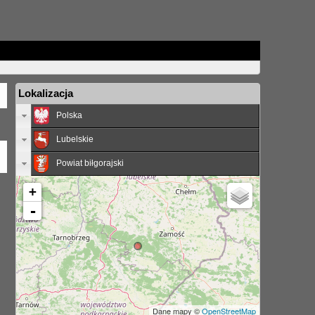
Lokalizacja
Polska
Lubelskie
Powiat biłgorajski
+
-
Dane mapy ©
OpenStreetMap