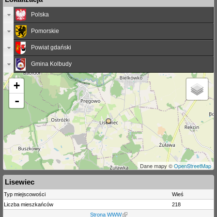
Polska
Pomorskie
Powiat gdański
Gmina Kolbudy
+
-
Dane mapy ©
OpenStreetMap
Lisewiec
Typ miejscowości
Wieś
Liczba mieszkańców
218
Strona WWW