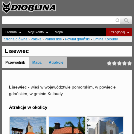
Jump to navigation
Dioblina
Moje konto
Mapa
Przeglądaj
Strona główna
›
Polska
›
Pomorskie
›
Powiat gdański
›
Gmina Kolbudy
J
Lisewiec
e
Przewodnik
Mapa
Atrakcje
s
t
e
Lisewiec
- wieś w województwie pomorskim, w powiecie
gdańskim, w gminie Kolbudy.
ś
t
Atrakcje w okolicy
u
t
a