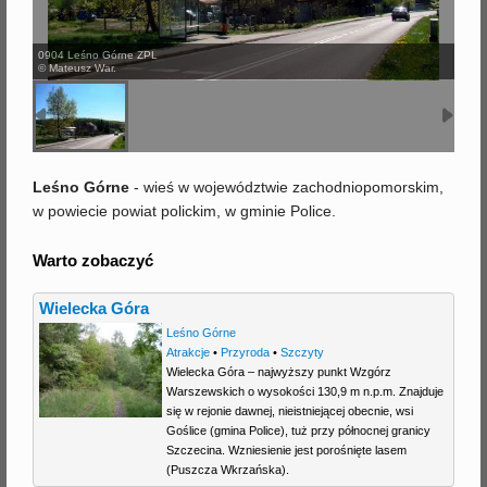
j
0904 Leśno Górne ZPL
© Mateusz War.
Leśno Górne
- wieś w województwie zachodniopomorskim,
w powiecie powiat polickim, w gminie Police.
Warto zobaczyć
Wielecka Góra
Leśno Górne
Atrakcje
•
Przyroda
•
Szczyty
Wielecka Góra – najwyższy punkt Wzgórz
Warszewskich o wysokości 130,9 m n.p.m. Znajduje
się w rejonie dawnej, nieistniejącej obecnie, wsi
Goślice (gmina Police), tuż przy północnej granicy
Szczecina. Wzniesienie jest porośnięte lasem
(Puszcza Wkrzańska).