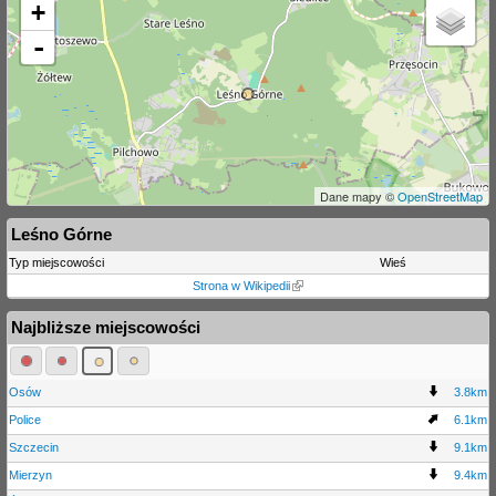
+
-
Dane mapy ©
OpenStreetMap
Leśno Górne
Typ miejscowości
Wieś
Strona w Wikipedii
Najbliższe miejscowości
Osów
3.8km
Police
6.1km
Szczecin
9.1km
Mierzyn
9.4km