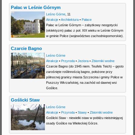
Pałac w Leśnie Górnym
Leśno Górne
,
11
Atrakcje
•
Architektura
•
Pałace
Pałac w Leśnie Górnym – zabytkowy neogotycki
(eklektyzm) pałac z poł. XIX wieku w Leśnie Górnym
w gminie Police (województwo zachodniopomorskie).
Czarcie Bagno
Leśno Górne
Atrakcje
•
Przyroda
•
Jeziora
•
Zbiorniki wodne
Czarcie Bagno (do 1945 niem. Teufels Teich) – gęsto
zarośnięte roślinnością bagno, położone przy
północnej granicy miasta Szczecina i gminy Police w
Puszczy Wkrzańskiej, na zachód od dawnej wsi
Goślice.
Goślicki Staw
Leśno Górne
Atrakcje
•
Przyroda
•
Stawy
•
Zbiorniki wodne
Goślicki Staw - niewielki staw w pobliżu nieistniejącej
osady Goślice na Wieleckiej Górze.