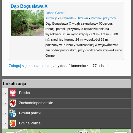
Dąb Bogusława X
Leśno Górne
Atrakcje
•
Przyroda
•
Drzewa
•
Pomniki przyrody
Dąb Bogusława X – dąb szypułkowy (Quercus
robur), pomnik przyrody o obwodzie pnia na
wysokości 0,3 m wynoszącej 7,89 m (1,3 m - 6,80
m), średnicy korony 24 m, wysokości 28 m,
położony w Puszczy Wkrzańskiej w województwie
zachodniopomorskim, przy drodze Warszewo-Leśno
Górne.
Zaloguj się
albo
zarejestruj
aby dodać komentarz
77 odsłon
Lokalizacja
Polska
Zachodniopomorskie
Powiat policki
Gmina Police