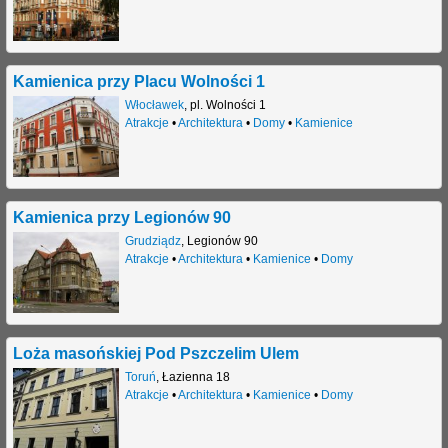
Kamienica przy Placu Wolności 1
Włocławek
,
pl. Wolności 1
Atrakcje
•
Architektura
•
Domy
•
Kamienice
Kamienica przy Legionów 90
Grudziądz
,
Legionów 90
Atrakcje
•
Architektura
•
Kamienice
•
Domy
Loża masońskiej Pod Pszczelim Ulem
Toruń
,
Łazienna 18
Atrakcje
•
Architektura
•
Kamienice
•
Domy