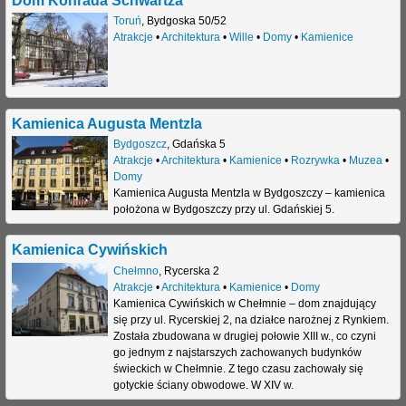
Toruń
,
Bydgoska 50/52
Atrakcje
•
Architektura
•
Wille
•
Domy
•
Kamienice
Kamienica Augusta Mentzla
Bydgoszcz
,
Gdańska 5
Atrakcje
•
Architektura
•
Kamienice
•
Rozrywka
•
Muzea
•
Domy
Kamienica Augusta Mentzla w Bydgoszczy – kamienica
położona w Bydgoszczy przy ul. Gdańskiej 5.
Kamienica Cywińskich
Chełmno
,
Rycerska 2
Atrakcje
•
Architektura
•
Kamienice
•
Domy
Kamienica Cywińskich w Chełmnie – dom znajdujący
się przy ul. Rycerskiej 2, na działce narożnej z Rynkiem.
Została zbudowana w drugiej połowie XIII w., co czyni
go jednym z najstarszych zachowanych budynków
świeckich w Chełmnie. Z tego czasu zachowały się
gotyckie ściany obwodowe. W XIV w.