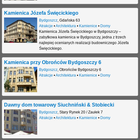
Kamienica Józefa Święcickiego
Bydgoszcz
,
Gdańska 63
Atrakcje
•
Architektura
•
Kamienice
•
Domy
Kamienica Józefa Święcickiego w Bydgoszczy –
zabytkowa kamienica w Bydgoszczy, jedna z trzech
najlepiej ocenianych realizacji budowniczego Józefa
Święcickiego.
Kamienica przy Obrońców Bydgoszczy 6
Bydgoszcz
,
Obrońców Bydgoszczy 6
Atrakcje
•
Architektura
•
Kamienice
•
Domy
Dawny dom towarowy Siuchniński & Stobiecki
Bydgoszcz
,
Stary Rynek 20
/
Zaułek 7
Atrakcje
•
Architektura
•
Kamienice
•
Domy