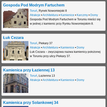
Gospoda Pod Modrym Fartuchem
Toruń
,
Rynek Nowomiejski 8
Atrakcje
•
Architektura
•
Kamienice
•
Karczmy
•
Domy
Gospoda Pod Modrym Fartuchem w Toruniu mieści się
w jednej z kamienic przy Rynku Nowomiejskim 8.
Łuk Cezara
Toruń
,
Piekary 37
Atrakcje
•
Architektura
•
Kamienice
•
Domy
Łuk Cezara – zwyczajowa nazwa kamienicy położonej
w Toruniu przy ulicy Piekary 37.
Kamienica przy Łaziennej 13
Toruń
,
Łazienna 13
Atrakcje
•
Architektura
•
Kamienice
•
Domy
Kamienica przy Solankowej 34