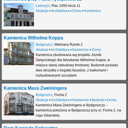
Łabiszyn
,
Plac 1000-lecia 11
j
Atrakcje
•
Architektura
•
Domy
•
Kamienice
Kamienica Wilhelma Koppa
Bydgoszcz
,
Wełniany Rynek 2
Atrakcje
•
Architektura
•
Kamienice
•
Domy
Kamienica zbudowana wg projektu Józefa
Święcickiego dla fabrykanta Wilhelma Koppa, w
miejscu starej zabudowy frontowej. Budynek posiada
dwa skrzydła o bogatej fasadzie, z balkonami i
rozbudowanymi szczytami.
Kamienica Maxa Zweiningera
Bydgoszcz
,
Focha 2
Atrakcje
•
Architektura
•
Kamienice
•
Budynki
•
Domy
Kamienica Maxa Zweiningera w Bydgoszczy –
kamienica położona w Bydgoszczy przy ul. Focha 2, na
rogu Gdańskiej.
Dom Konrada Schwartza