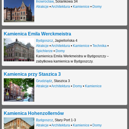
Inowrocław
,
Solankowa 34
Atrakcje
•
Architektura
•
Kamienice
•
Domy
Kamienica Emila Werckmeistra
Bydgoszcz
,
Jagiellońska 4
Atrakcje
•
Architektura
•
Kamienice
•
Technika
•
Spichlerze
•
Domy
Kamienica Emila Werkmeistra w Bydgoszczy –
zabytkowa kamienica w Bydgoszczy.
Kamienica przy Staszica 3
Grudziądz
,
Staszica 3
Atrakcje
•
Architektura
•
Domy
•
Kamienice
Kamienica Hohenzollernów
Bydgoszcz
,
Stary Port 1-3
Atrakcje
•
Architektura
•
Kamienice
•
Domy