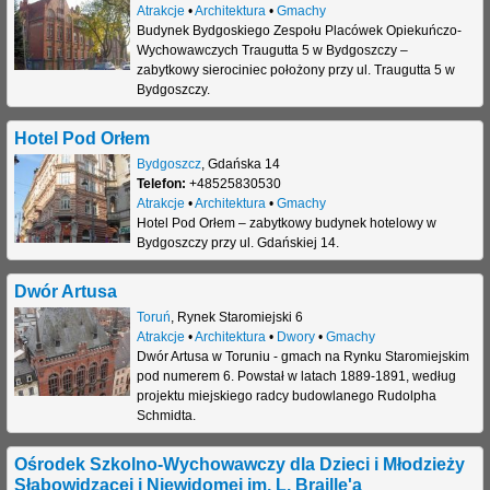
Atrakcje
•
Architektura
•
Gmachy
Budynek Bydgoskiego Zespołu Placówek Opiekuńczo-
Wychowawczych Traugutta 5 w Bydgoszczy –
zabytkowy sierociniec położony przy ul. Traugutta 5 w
Bydgoszczy.
Hotel Pod Orłem
Bydgoszcz
,
Gdańska 14
Telefon:
+48525830530
Atrakcje
•
Architektura
•
Gmachy
Hotel Pod Orłem – zabytkowy budynek hotelowy w
Bydgoszczy przy ul. Gdańskiej 14.
Dwór Artusa
Toruń
,
Rynek Staromiejski 6
Atrakcje
•
Architektura
•
Dwory
•
Gmachy
Dwór Artusa w Toruniu - gmach na Rynku Staromiejskim
pod numerem 6. Powstał w latach 1889-1891, według
projektu miejskiego radcy budowlanego Rudolpha
Schmidta.
Ośrodek Szkolno-Wychowawczy dla Dzieci i Młodzieży
Słabowidzącej i Niewidomej im. L. Braille'a