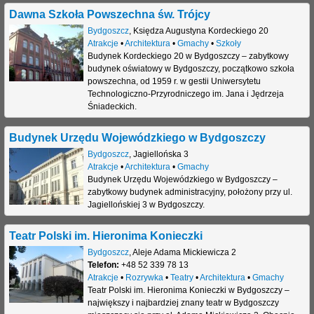
Dawna Szkoła Powszechna św. Trójcy
Bydgoszcz
,
Księdza Augustyna Kordeckiego 20
Atrakcje
•
Architektura
•
Gmachy
•
Szkoły
Budynek Kordeckiego 20 w Bydgoszczy – zabytkowy
budynek oświatowy w Bydgoszczy, początkowo szkoła
powszechna, od 1959 r. w gestii Uniwersytetu
Technologiczno-Przyrodniczego im. Jana i Jędrzeja
Śniadeckich.
Budynek Urzędu Wojewódzkiego w Bydgoszczy
Bydgoszcz
,
Jagiellońska 3
Atrakcje
•
Architektura
•
Gmachy
Budynek Urzędu Wojewódzkiego w Bydgoszczy –
zabytkowy budynek administracyjny, położony przy ul.
Jagiellońskiej 3 w Bydgoszczy.
Teatr Polski im. Hieronima Konieczki
Bydgoszcz
,
Aleje Adama Mickiewicza 2
Telefon:
+48 52 339 78 13
Atrakcje
•
Rozrywka
•
Teatry
•
Architektura
•
Gmachy
Teatr Polski im. Hieronima Konieczki w Bydgoszczy –
największy i najbardziej znany teatr w Bydgoszczy