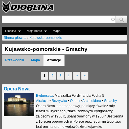
Jump to navigation
Dioblina
Moje konto
Mapa
Strona główna
›
Kujawsko-pomorskie
J
Kujawsko-pomorskie - Gmachy
e
Przewodnik
Mapa
Atrakcje
s
t
1
2
3
4
>
»
S
e
t
Opera Nova
ś
r
Bydgoszcz
,
Marszałka Ferdynanda Focha 5
t
Atrakcje
•
Rozrywka
•
Opera
•
Architektura
•
Gmachy
o
Opera Nova – teatr operowy, pełniący również rolę
u
teatru muzycznego, zlokalizowany w Bydgoszczy,
n
założony w 1956 r., upaństwowiony w 1960 r. Jest jedną
t
z 10 scen operowych w Polsce oraz jedynym tego typu
y
teatrem na terenie województwa kujawsko-
a