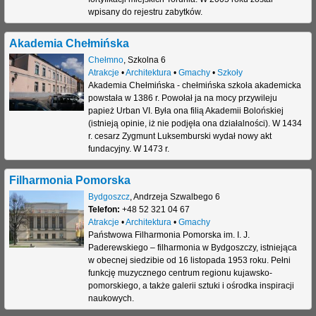
wpisany do rejestru zabytków.
Akademia Chełmińska
Chełmno
,
Szkolna 6
Atrakcje
•
Architektura
•
Gmachy
•
Szkoły
Akademia Chełmińska - chełmińska szkoła akademicka
powstała w 1386 r. Powołał ja na mocy przywileju
papież Urban VI. Była ona filią Akademii Bolońskiej
(istnieją opinie, iż nie podjęła ona działalności). W 1434
r. cesarz Zygmunt Luksemburski wydał nowy akt
fundacyjny. W 1473 r.
Filharmonia Pomorska
Bydgoszcz
,
Andrzeja Szwalbego 6
Telefon:
+48 52 321 04 67
Atrakcje
•
Architektura
•
Gmachy
Państwowa Filharmonia Pomorska im. I. J.
Paderewskiego – filharmonia w Bydgoszczy, istniejąca
w obecnej siedzibie od 16 listopada 1953 roku. Pełni
funkcję muzycznego centrum regionu kujawsko-
pomorskiego, a także galerii sztuki i ośrodka inspiracji
naukowych.