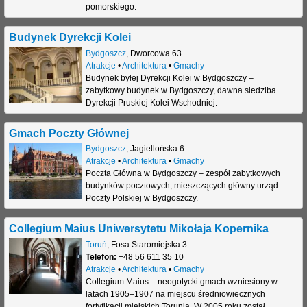
pomorskiego.
j
Budynek Dyrekcji Kolei
Bydgoszcz
,
Dworcowa 63
Atrakcje
•
Architektura
•
Gmachy
Budynek byłej Dyrekcji Kolei w Bydgoszczy –
zabytkowy budynek w Bydgoszczy, dawna siedziba
Dyrekcji Pruskiej Kolei Wschodniej.
Gmach Poczty Głównej
Bydgoszcz
,
Jagiellońska 6
Atrakcje
•
Architektura
•
Gmachy
Poczta Główna w Bydgoszczy – zespół zabytkowych
budynków pocztowych, mieszczących główny urząd
Poczty Polskiej w Bydgoszczy.
Collegium Maius Uniwersytetu Mikołaja Kopernika
Toruń
,
Fosa Staromiejska 3
Telefon:
+48 56 611 35 10
Atrakcje
•
Architektura
•
Gmachy
Collegium Maius – neogotycki gmach wzniesiony w
latach 1905–1907 na miejscu średniowiecznych
fortyfikacji miejskich Torunia. W 2005 roku został