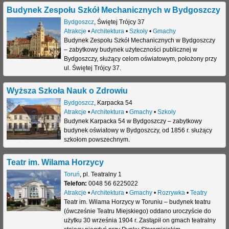
Budynek Zespołu Szkół Mechanicznych w Bydgoszczy
Bydgoszcz
,
Świętej Trójcy 37
Atrakcje
•
Architektura
•
Szkoły
•
Gmachy
Budynek Zespołu Szkół Mechanicznych w Bydgoszczy
– zabytkowy budynek użyteczności publicznej w
Bydgoszczy, służący celom oświatowym, położony przy
ul. Świętej Trójcy 37.
Wyższa Szkoła Nauk o Zdrowiu
Bydgoszcz
,
Karpacka 54
Atrakcje
•
Architektura
•
Gmachy
•
Szkoły
Budynek Karpacka 54 w Bydgoszczy – zabytkowy
budynek oświatowy w Bydgoszczy, od 1856 r. służący
szkołom powszechnym.
Teatr im. Wilama Horzycy
Toruń
,
pl. Teatralny 1
Telefon:
0048 56 6225022
Atrakcje
•
Architektura
•
Gmachy
•
Rozrywka
•
Teatry
Teatr im. Wilama Horzycy w Toruniu – budynek teatru
(ówcześnie Teatru Miejskiego) oddano uroczyście do
użytku 30 września 1904 r. Zastąpił on gmach teatralny