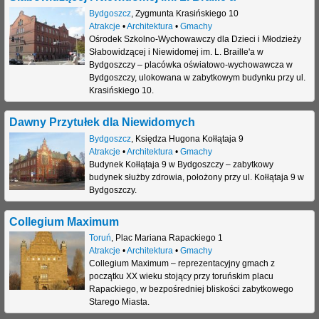
Bydgoszcz
,
Zygmunta Krasińskiego 10
Atrakcje
•
Architektura
•
Gmachy
Ośrodek Szkolno-Wychowawczy dla Dzieci i Młodzieży
Słabowidzącej i Niewidomej im. L. Braille'a w
Bydgoszczy – placówka oświatowo-wychowawcza w
Bydgoszczy, ulokowana w zabytkowym budynku przy ul.
Krasińskiego 10.
Dawny Przytułek dla Niewidomych
Bydgoszcz
,
Księdza Hugona Kołłątaja 9
Atrakcje
•
Architektura
•
Gmachy
Budynek Kołłątaja 9 w Bydgoszczy – zabytkowy
budynek służby zdrowia, położony przy ul. Kołłątaja 9 w
Bydgoszczy.
Collegium Maximum
Toruń
,
Plac Mariana Rapackiego 1
Atrakcje
•
Architektura
•
Gmachy
Collegium Maximum – reprezentacyjny gmach z
początku XX wieku stojący przy toruńskim placu
Rapackiego, w bezpośredniej bliskości zabytkowego
Starego Miasta.