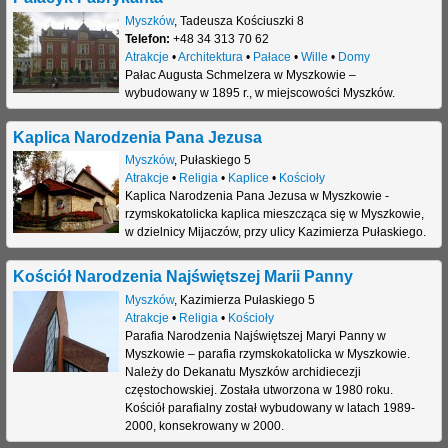
Myszków
,
Tadeusza Kościuszki 8
j
Telefon:
+48 34 313 70 62
Atrakcje
•
Architektura
•
Pałace
•
Wille
•
Domy
Pałac Augusta Schmelzera w Myszkowie –
wybudowany w 1895 r., w miejscowości Myszków.
Kaplica Narodzenia Pana Jezusa
Myszków
,
Pułaskiego 5
Atrakcje
•
Religia
•
Kaplice
•
Kościoły
Kaplica Narodzenia Pana Jezusa w Myszkowie -
rzymskokatolicka kaplica mieszcząca się w Myszkowie,
w dzielnicy Mijaczów, przy ulicy Kazimierza Pułaskiego.
Kościół Narodzenia Najświętszej Marii Panny
Myszków
,
Kazimierza Pułaskiego 5
Atrakcje
•
Religia
•
Kościoły
Parafia Narodzenia Najświętszej Maryi Panny w
Myszkowie – parafia rzymskokatolicka w Myszkowie.
Należy do Dekanatu Myszków archidiecezji
częstochowskiej. Została utworzona w 1980 roku.
Kościół parafialny został wybudowany w latach 1989-
2000, konsekrowany w 2000.