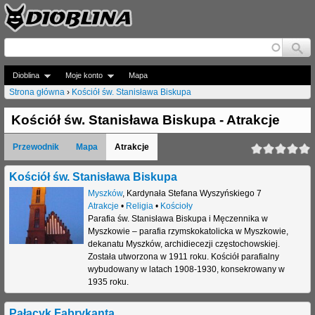
Jump to navigation
Dioblina
Moje konto
Mapa
Strona główna
›
Kościół św. Stanisława Biskupa
J
Kościół św. Stanisława Biskupa - Atrakcje
e
Przewodnik
Mapa
Atrakcje
s
t
Kościół św. Stanisława Biskupa
Myszków
,
Kardynała Stefana Wyszyńskiego 7
e
Atrakcje
•
Religia
•
Kościoły
Parafia św. Stanisława Biskupa i Męczennika w
ś
Myszkowie – parafia rzymskokatolicka w Myszkowie,
t
dekanatu Myszków, archidiecezji częstochowskiej.
Została utworzona w 1911 roku. Kościół parafialny
u
wybudowany w latach 1908-1930, konsekrowany w
1935 roku.
t
a
Pałacyk Fabrykanta