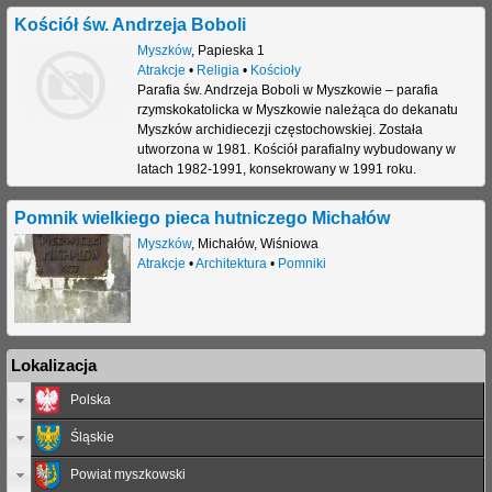
Kościół św. Andrzeja Boboli
Myszków
,
Papieska 1
Atrakcje
•
Religia
•
Kościoły
Parafia św. Andrzeja Boboli w Myszkowie – parafia
rzymskokatolicka w Myszkowie należąca do dekanatu
Myszków archidiecezji częstochowskiej. Została
utworzona w 1981. Kościół parafialny wybudowany w
latach 1982-1991, konsekrowany w 1991 roku.
Pomnik wielkiego pieca hutniczego Michałów
Myszków
,
Michałów
,
Wiśniowa
Atrakcje
•
Architektura
•
Pomniki
Lokalizacja
Polska
Śląskie
Powiat myszkowski