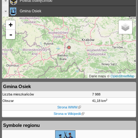
Powiat oświęcimski
Gmina Osiek
+
-
Dane mapy ©
OpenStreetMap
Gmina Osiek
Liczba mieszkańców
7 988
2
Obszar
41,18 km
Strona WWW
Strona w Wikipedii
Symbole regionu