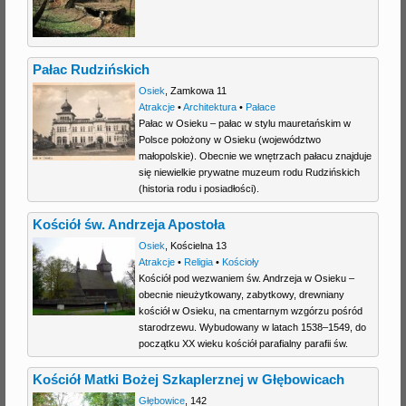
j
Pałac Rudzińskich
Osiek
,
Zamkowa 11
Atrakcje
•
Architektura
•
Pałace
Pałac w Osieku – pałac w stylu mauretańskim w
Polsce położony w Osieku (województwo
małopolskie). Obecnie we wnętrzach pałacu znajduje
się niewielkie prywatne muzeum rodu Rudzińskich
(historia rodu i posiadłości).
Kościół św. Andrzeja Apostoła
Osiek
,
Kościelna 13
Atrakcje
•
Religia
•
Kościoły
Kościół pod wezwaniem św. Andrzeja w Osieku –
obecnie nieużytkowany, zabytkowy, drewniany
kościół w Osieku, na cmentarnym wzgórzu pośród
starodrzewu. Wybudowany w latach 1538–1549, do
początku XX wieku kościół parafialny parafii św.
Kościół Matki Bożej Szkaplerznej w Głębowicach
Głębowice
,
142