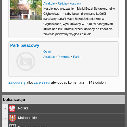
Atrakcje
•
Religia
•
Kościoły
Kościół pod wezwaniem Matki Bożej Szkaplerznej w
Głębowicach – zabytkowy, drewniany kościół
parafialny parafii Matki Bożej Szkaplerznej w
Głębowicach, wybudowany w 1518, w następnych
stuleciach kilkukrotnie przebudowany co znacznie
zmieniło pierwotny wygląd kościoła.
Park pałacowy
Osiek
Atrakcje
•
Przyroda
•
Parki
Zaloguj się
albo
zarejestruj
aby dodać komentarz
149 odsłon
Lokalizacja
Polska
Małopolskie