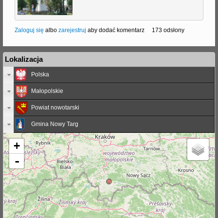
Zaloguj się
albo
zarejestruj
aby dodać komentarz
173 odsłony
Lokalizacja
Polska
Małopolskie
Powiat nowotarski
Gmina Nowy Targ
+
-