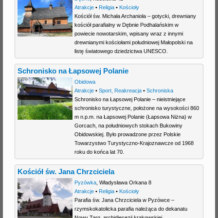
Atrakcje
•
Religia
•
Kościoły
Kościół św. Michała Archanioła – gotycki, drewniany
kościół parafialny w Dębnie Podhalańskim w
powiecie nowotarskim, wpisany wraz z innymi
drewnianymi kościołami południowej Małopolski na
listę światowego dziedzictwa UNESCO.
Schronisko na Łapsowej Polanie
Obidowa
Atrakcje
•
Sport, Reakreacja
•
Schroniska
Schronisko na Łapsowej Polanie – nieistniejące
schronisko turystyczne, położone na wysokości 860
m n.p.m. na Łapsowej Polanie (Łapsowa Niżna) w
Gorcach, na południowych stokach Bukowiny
Obidowskiej. Było prowadzone przez Polskie
Towarzystwo Turystyczno-Krajoznawcze od 1968
roku do końca lat 70.
Kościół św. Jana Chrzciciela
Pyzówka
,
Władysława Orkana 8
Atrakcje
•
Religia
•
Kościoły
Parafia św. Jana Chrzciciela w Pyzówce –
rzymskokatolicka parafia należąca do dekanatu
Nowy Targ, archidiecezji krakowskiej.