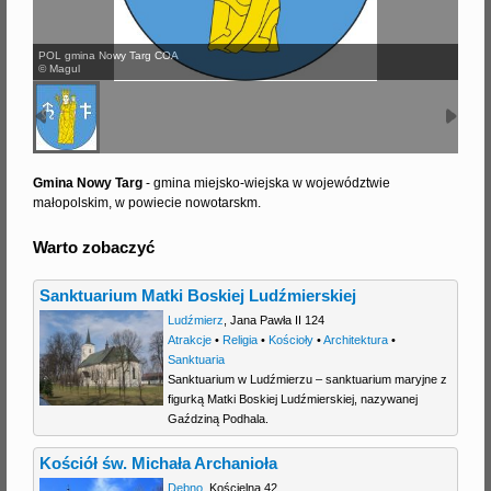
j
POL gmina Nowy Targ COA
© Magul
Gmina Nowy Targ
- gmina miejsko-wiejska w województwie
małopolskim, w powiecie nowotarskm.
Warto zobaczyć
Sanktuarium Matki Boskiej Ludźmierskiej
Ludźmierz
,
Jana Pawła II 124
Atrakcje
•
Religia
•
Kościoły
•
Architektura
•
Sanktuaria
Sanktuarium w Ludźmierzu – sanktuarium maryjne z
figurką Matki Boskiej Ludźmierskiej, nazywanej
Gaździną Podhala.
Kościół św. Michała Archanioła
Dębno
,
Kościelna 42