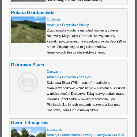
Polana Dziubasówki
Obidowa
Atrakcje
•
Przyroda
•
Polany
Dziubasówki – polana na południowym grzbiecie
Bukowiny Miejskiej w Gorcach. Ma wydłużony
kształt i położona jest na wysokości około 820-920 m
n.p.m. Znajduje się na niej kilka domków
letniskowych bez prądu elektrycznego.
Dziurawa Skała
Dursztyn
Atrakcje
•
Przyroda
•
Szczyty
Dziurawa Skała (748 m n.p.m.) – zalesione,
dwuwierzchołkowe wzniesienie w Pieninach Spiskich
w miejscowości Dursztyn. Taką nazwę podaje mapa
Polkart i Józef Nyka w swoim przewodniku po
Pieninach. Na innych mapach nazywana jest ona
Sosnową Górą lub Sosnową Skałą.
Dwór Tetmajerów
Łopuszna
Atrakcje
•
Architektura
•
Dwory
•
Rozrywka
•
Muzea