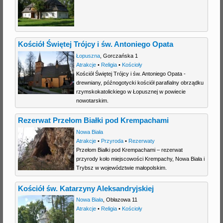
Kościół Świętej Trójcy i św. Antoniego Opata
Łopuszna
,
Gorczańska 1
Atrakcje
•
Religia
•
Kościoły
Kościół Świętej Trójcy i św. Antoniego Opata -
drewniany, późnogotycki kościół parafialny obrządku
rzymskokatolickiego w Łopusznej w powiecie
nowotarskim.
Rezerwat Przełom Białki pod Krempachami
Nowa Biała
Atrakcje
•
Przyroda
•
Rezerwaty
Przełom Białki pod Krempachami – rezerwat
przyrody koło miejscowości Krempachy, Nowa Biała i
Trybsz w województwie małopolskim.
Kościół św. Katarzyny Aleksandryjskiej
Nowa Biała
,
Obłazowa 11
Atrakcje
•
Religia
•
Kościoły