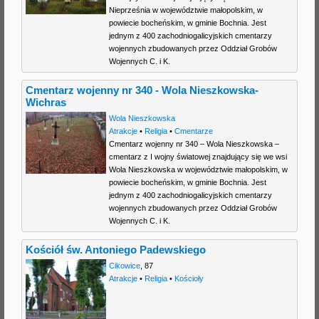
Nieprześnia w województwie małopolskim, w
powiecie bocheńskim, w gminie Bochnia. Jest
jednym z 400 zachodniogalicyjskich cmentarzy
wojennych zbudowanych przez Oddział Grobów
Wojennych C. i K.
Cmentarz wojenny nr 340 - Wola Nieszkowska-
Wichras
Wola Nieszkowska
Atrakcje
•
Religia
•
Cmentarze
Cmentarz wojenny nr 340 – Wola Nieszkowska –
cmentarz z I wojny światowej znajdujący się we wsi
Wola Nieszkowska w województwie małopolskim, w
powiecie bocheńskim, w gminie Bochnia. Jest
jednym z 400 zachodniogalicyjskich cmentarzy
wojennych zbudowanych przez Oddział Grobów
Wojennych C. i K.
Kościół św. Antoniego Padewskiego
Cikowice
,
87
Atrakcje
•
Religia
•
Kościoły