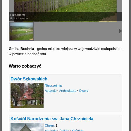
j
Przedgorze
© Jochanson
Gmina Bochnia
- gmina miejsko-wiejska w województwie małopolskim,
w powiecie bocheńskm.
Warto zobaczyć
Dwór Sękowskich
Nieprześnia
Atrakcje
•
Architektura
•
Dwory
Kościół Narodzenia św. Jana Chrzciciela
Chełm
,
1
Atrakcje
•
Religia
•
Kościoły