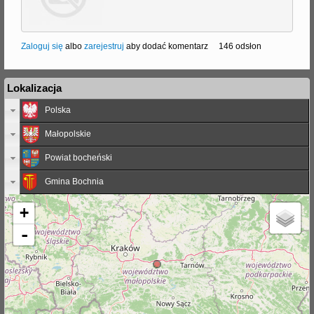
Zaloguj się
albo
zarejestruj
aby dodać komentarz
146 odsłon
Lokalizacja
Polska
Małopolskie
Powiat bocheński
Gmina Bochnia
+
-