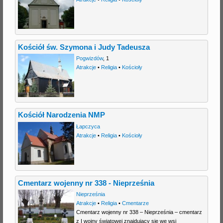
Kościół św. Szymona i Judy Tadeusza
Pogwizdów
,
1
Atrakcje
•
Religia
•
Kościoły
Kościół Narodzenia NMP
Łapczyca
Atrakcje
•
Religia
•
Kościoły
Cmentarz wojenny nr 338 - Nieprześnia
Nieprześnia
Atrakcje
•
Religia
•
Cmentarze
Cmentarz wojenny nr 338 – Nieprześnia – cmentarz
z I wojny światowej znajdujący się we wsi