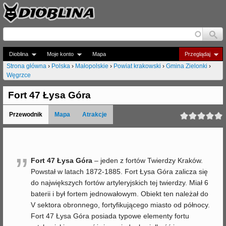
Jump to navigation
Dioblina
Moje konto
Mapa
Przeglądaj
Strona główna
›
Polska
›
Małopolskie
›
Powiat krakowski
›
Gmina Zielonki
›
Węgrzce
J
e
Fort 47 Łysa Góra
s
Przewodnik
Mapa
Atrakcje
t
e
”
ś
Fort 47 Łysa Góra
– jeden z fortów Twierdzy Kraków.
Powstał w latach 1872-1885. Fort Łysa Góra zalicza się
t
do największych fortów artyleryjskich tej twierdzy. Miał 6
u
baterii i był fortem jednowałowym. Obiekt ten należał do
V sektora obronnego, fortyfikującego miasto od północy.
t
Fort 47 Łysa Góra posiada typowe elementy fortu
a