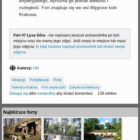
artyleryjskiego, wyróżnia go jednak wielkość i
rozległość. Fort znajduje się we wsi Węgrzce koło
j
Krakowa.
Fort 47 Łysa Góra
- nie napisano jeszcze przewodnika po tym
miejscu oraz nie mamy jego zdjęć. Jeśli znasz to miejsce lub masz
jego zdjęcia,
to tutaj możesz napisać przewodnik lub dodać swoje
zdjęcia
.
Autorzy:
Ufo
Atrakcje
Fortyfikacje
Forty
Twierdza Kraków
Fort artyleryjski
Zabytki architektury
Zaloguj się
albo
zarejestruj
aby dodać komentarz
139 odsłon
Najbliższe forty