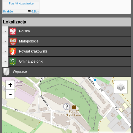
Fort 49 Krzesławice
Kraków
6.1km
Lokalizacja
Polska
Małopolskie
Powiat krakowski
Gmina Zielonki
Węgrzce
+
-