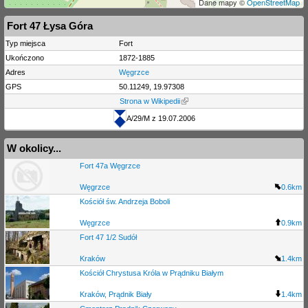
Dane mapy ©
OpenStreetMap
Fort 47 Łysa Góra
Typ miejsca
Fort
Ukończono
1872-1885
Adres
Węgrzce
GPS
50.11249, 19.97308
Strona w Wikipedii
A/29/M z 19.07.2006
W okolicy...
Fort 47a Węgrzce
Węgrzce
0.6km
Kościół św. Andrzeja Boboli
Węgrzce
0.9km
Fort 47 1/2 Sudół
Kraków
1.4km
Kościół Chrystusa Króla w Prądniku Białym
Kraków, Prądnik Biały
1.4km