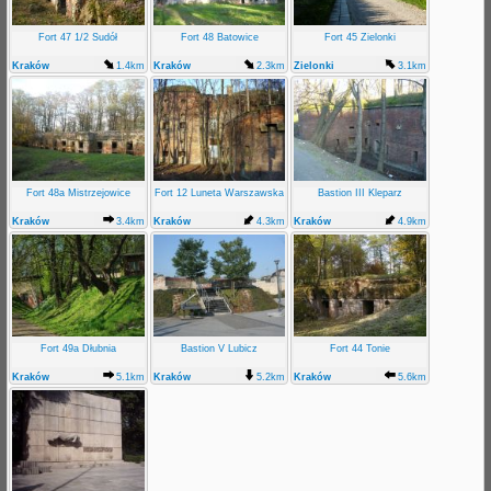
Fort 47 1/2 Sudół
Fort 48 Batowice
Fort 45 Zielonki
Kraków
1.4km
Kraków
2.3km
Zielonki
3.1km
Fort 48a Mistrzejowice
Fort 12 Luneta Warszawska
Bastion III Kleparz
Kraków
3.4km
Kraków
4.3km
Kraków
4.9km
Fort 49a Dłubnia
Bastion V Lubicz
Fort 44 Tonie
Kraków
5.1km
Kraków
5.2km
Kraków
5.6km