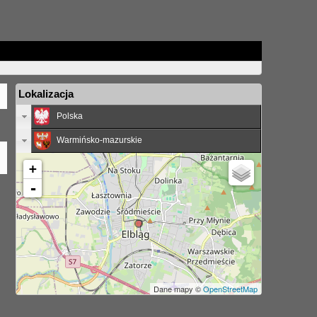
Lokalizacja
Polska
Warmińsko-mazurskie
+
-
Dane mapy ©
OpenStreetMap