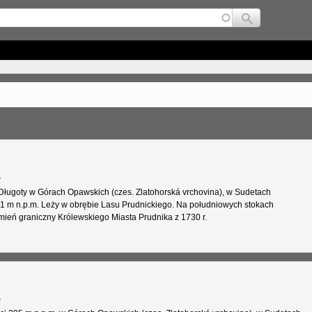
Jump to navigation
y
Długoty w Górach Opawskich (czes. Zlatohorská vrchovina), w Sudetach
 m n.p.m. Leży w obrębie Lasu Prudnickiego. Na południowych stokach
mień graniczny Królewskiego Miasta Prudnika z 1730 r.
y