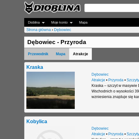
Dioblina
Moje konto
Mapa
Strona główna
›
Dębowiec
J
Dębowiec - Przyroda
e
Przewodnik
Mapa
Atrakcje
s
t
Kraska
Dębowiec
e
Atrakcje
•
Przyroda
•
Szczyt
Kraska – szczyt w masywie 
ś
Wschodnich o wysokości 391
t
wzniesienia znajduje się ka
u
t
Kobylica
a
Dębowiec
Atrakcje
•
Przyroda
•
Szczyt
j