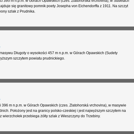
ci 395 m n.p.m. w Górach Opawskich (czes. Zlatohorská vrchovina), w Sudetach
ajduje się granitowy pomnik poety Josepha von Eichendorffa z 1911. Na szczyt
wony szlak z Prudnika.
y
 masywu Długoty o wysokości 457 m n.p.m. w Górach Opawskich (Sudety
wyższym szczytem powiatu prudnickiego.
y
ci 396 m n.p.m. w Górach Opawskich (czes. Zlatohorská vrchovina), w masywie
ich. Położony jest na granicy polsko-czeskiej i jest najwyższym szczytem na
ez wierzchołek przebiega żółty szlak z Wieszczyny do Trzebiny.