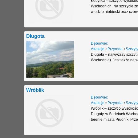
Kobylica – szczyt o wysokoś
Wschodnich. Na szczycie zn
wiedzie niebieski oraz czer
Długota
Dębowiec
Atrakcje
•
Przyroda
•
Szczyt
Długota – najwyższy szczyt
Wschodnie). Jest także naj
Wróblik
Dębowiec
Atrakcje
•
Przyroda
•
Szczyt
Wróblik – szczyt o wysokoś
Długoty, w Sudetach Wschodn
terenie miasta Prudnik. Prz