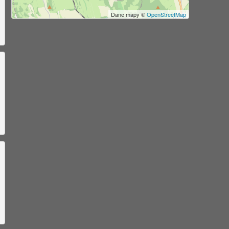
Dane mapy ©
OpenStreetMap