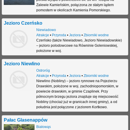
Zalewie Kamieńskim, połączona ze stałym lądem
pomostem w okolicach Kamienia Pomorskiego.
Jezioro Czerńsko
Niewiadowo
Atrakcje
•
Przyroda
•
Jeziora
•
Zbiorniki wodne
Czerńsko (także Niewiadowo, Jezioro Niewiadowskie)
– jezioro polodowcowe na Równinie Goleniowskiej,
położone w woj.
Jezioro Niewlino
Ostroróg
Atrakcje
•
Przyroda
•
Jeziora
•
Zbiorniki wodne
Niewlino (Nobliny) – jezioro rynnowe na Pojezierzu
Drawskim, położone w woj. zachodniopomorskim, w
powiecie drawskim, w gminie Czaplinek. Przy
północnym brzegu jeziora znajduje się miejscowość
Nobliny (chociaż już w granicach innej gminy), a od
południa jest połączone z jeziorem Kortkowo.
Pałac Glasenappów
Białowąs