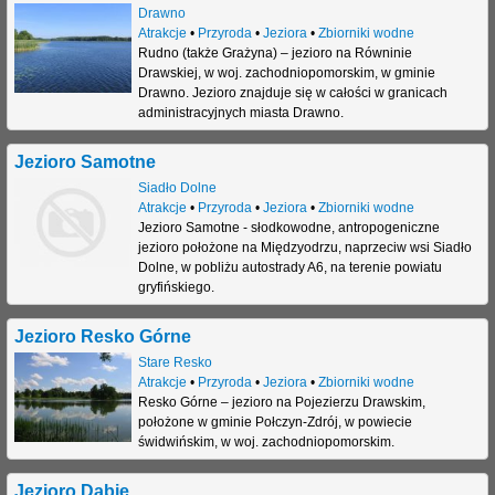
Drawno
Atrakcje
•
Przyroda
•
Jeziora
•
Zbiorniki wodne
Rudno (także Grażyna) – jezioro na Równinie
Drawskiej, w woj. zachodniopomorskim, w gminie
Drawno. Jezioro znajduje się w całości w granicach
administracyjnych miasta Drawno.
Jezioro Samotne
Siadło Dolne
Atrakcje
•
Przyroda
•
Jeziora
•
Zbiorniki wodne
Jezioro Samotne - słodkowodne, antropogeniczne
jezioro położone na Międzyodrzu, naprzeciw wsi Siadło
Dolne, w pobliżu autostrady A6, na terenie powiatu
gryfińskiego.
Jezioro Resko Górne
Stare Resko
Atrakcje
•
Przyroda
•
Jeziora
•
Zbiorniki wodne
Resko Górne – jezioro na Pojezierzu Drawskim,
położone w gminie Połczyn-Zdrój, w powiecie
świdwińskim, w woj. zachodniopomorskim.
Jezioro Dąbie