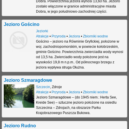
Dobra. Powierzchnia jeziora wynosi 13,60 ha. Jezioro
zostało włączone w granice administracyjne miasta
Dobra, w jego południowo-zachodniej części.
Jezioro Gościno
Jeziorki
Atrakcje
•
Przyroda
•
Jeziora
•
Zbiorniki wodne
Gościno – jezioro na Równinie Gryfickiej, położone w
woj. zachodniopomorskim, w powiecie kołobrzeskim,
gminie Gościno. Powierzchnia zwierciadła wody wynosi
od 13,5 ha. Zwierciadło wody położone jest na
wysokości 19,8 m n.p.m.. Od północnego brzegu z
jeziora wypływa struga Ołużna.
Jezioro Szmaragdowe
Szczecin
,
Zdroje
Atrakcje
•
Przyroda
•
Jeziora
•
Zbiorniki wodne
Jezioro Szmaragdowe – (do 1945 niem.: Herta See,
Kreide See) – sztuczne jezioro położone na osiedlu
Szczecina – Zdrojach, na obszarze Parku
Krajobrazowego Puszcza Bukowa.
Jezioro Rudno