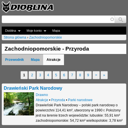
Jump to navigation
Dioblina
Moje konto
Mapa
Strona główna
›
Zachodniopomorskie
J
Zachodniopomorskie - Przyroda
e
Przewodnik
Mapa
Atrakcje
s
t
1
2
3
4
5
6
7
8
9
>
»
S
e
t
Drawieński Park Narodowy
ś
r
Drawno
t
Atrakcje
•
Przyroda
•
Parki narodowe
o
Drawieński Park Narodowy – polski park narodowy o
u
powierzchni 114,41 km², utworzony w 1990 r. Położony
n
jest na terenie trzech województw: lubuskie: 55,91 km²
t
zachodniopomorskie: 54,72 km² wielkopolskie: 3,78 km²
y
a