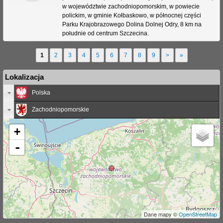
w województwie zachodniopomorskim, w powiecie
polickim, w gminie Kołbaskowo, w północnej części
Parku Krajobrazowego Dolina Dolnej Odry, 8 km na
południe od centrum Szczecina.
1
2
3
4
5
6
7
8
9
>
»
S
Lokalizacja
t
Polska
r
Zachodniopomorskie
o
n
+
y
-
Dane mapy ©
OpenStreetMap