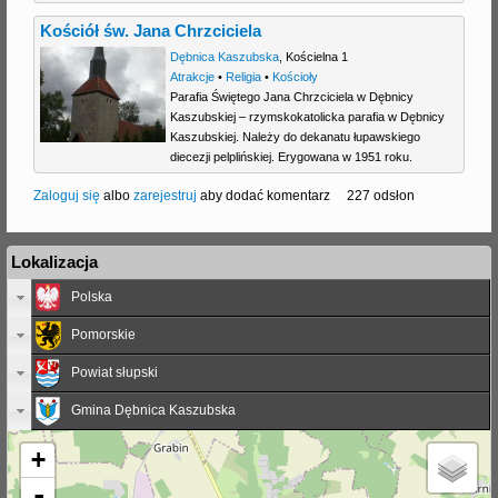
Kościół św. Jana Chrzciciela
Dębnica Kaszubska
,
Kościelna 1
Atrakcje
•
Religia
•
Kościoły
Parafia Świętego Jana Chrzciciela w Dębnicy
Kaszubskiej – rzymskokatolicka parafia w Dębnicy
Kaszubskiej. Należy do dekanatu łupawskiego
diecezji pelplińskiej. Erygowana w 1951 roku.
Zaloguj się
albo
zarejestruj
aby dodać komentarz
227 odsłon
Lokalizacja
Polska
Pomorskie
Powiat słupski
Gmina Dębnica Kaszubska
+
-