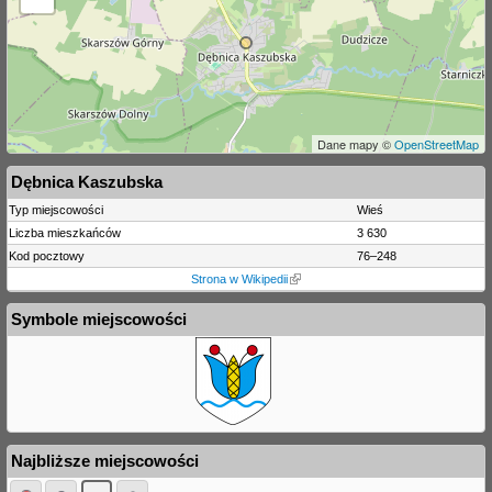
Dane mapy ©
OpenStreetMap
Dębnica Kaszubska
Typ miejscowości
Wieś
Liczba mieszkańców
3 630
Kod pocztowy
76–248
Strona w Wikipedii
Symbole miejscowości
Najbliższe miejscowości