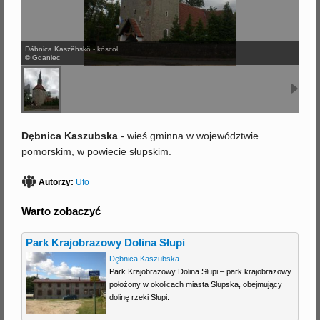
j
Dãbnica Kaszëbskô - kòscół
© Gdaniec
Dębnica Kaszubska
- wieś gminna w województwie
pomorskim, w powiecie słupskim.
Autorzy:
Ufo
Warto zobaczyć
Park Krajobrazowy Dolina Słupi
Dębnica Kaszubska
Park Krajobrazowy Dolina Słupi – park krajobrazowy
położony w okolicach miasta Słupska, obejmujący
dolinę rzeki Słupi.