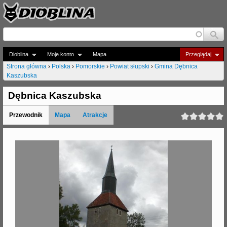
Jump to navigation
Dioblina
Moje konto
Mapa
Przeglądaj
Strona główna
›
Polska
›
Pomorskie
›
Powiat słupski
›
Gmina Dębnica
Kaszubska
J
e
Dębnica Kaszubska
s
Przewodnik
Mapa
Atrakcje
t
e
ś
t
u
t
a