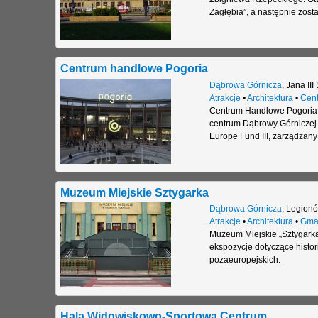
Zagłębia”, a następnie zost
Centrum handlowe Pogoria
Dąbrowa Górnicza
,
Jana III
Atrakcje
•
Architektura
•
Cent
Centrum Handlowe Pogoria 
centrum Dąbrowy Górniczej p
Europe Fund III, zarządzan
Muzeum Miejskie Sztygarka
Dąbrowa Górnicza
,
Legionó
Atrakcje
•
Architektura
•
Gma
Muzeum Miejskie „Sztygarka
ekspozycje dotyczące histori
pozaeuropejskich.
Hala Widowiskowo-Sportowa Centrum