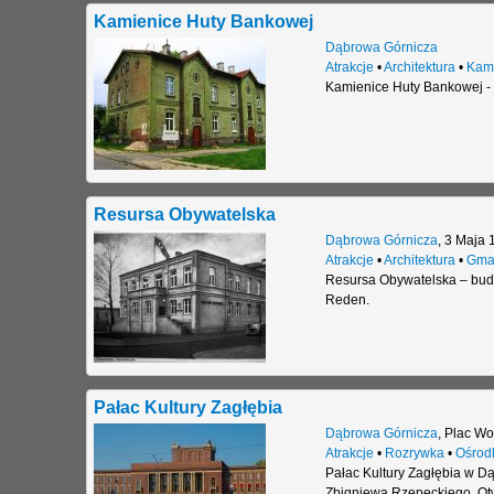
Kamienice Huty Bankowej
Dąbrowa Górnicza
Atrakcje
•
Architektura
•
Kam
Kamienice Huty Bankowej - 
Resursa Obywatelska
Dąbrowa Górnicza
,
3 Maja 
Atrakcje
•
Architektura
•
Gma
Resursa Obywatelska – bud
Reden.
Pałac Kultury Zagłębia
Dąbrowa Górnicza
,
Plac Wo
Atrakcje
•
Rozrywka
•
Ośrodk
Pałac Kultury Zagłębia w D
Zbigniewa Rzepeckiego. Otw