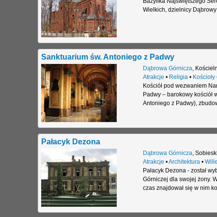
Bazylika Najświętszego Ser
Wielkich, dzielnicy Dąbrowy
Sanktuarium św. Antoniego z Padwy
Dąbrowa Górnicza
,
Kościel
Atrakcje
•
Religia
•
Kościoły
Kościół pod wezwaniem Naro
Padwy – barokowy kościół w
Antoniego z Padwy), zbudo
Pałacyk Dezona
Dąbrowa Górnicza
,
Sobiesk
Atrakcje
•
Architektura
•
Will
Pałacyk Dezona - został w
Górniczej dla swojej żony. 
czas znajdował się w nim komi