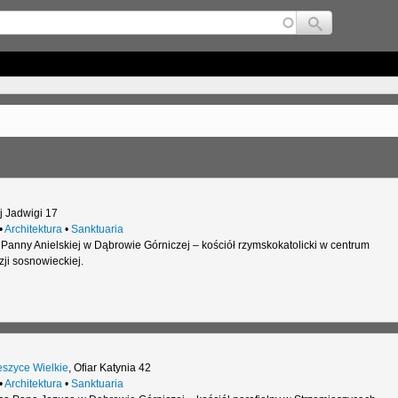
Jump to navigation
j Jadwigi 17
•
Architektura
•
Sanktuaria
 Panny Anielskiej w Dąbrowie Górniczej – kościół rzymskokatolicki w centrum
ji sosnowieckiej.
eszyce Wielkie
,
Ofiar Katynia 42
•
Architektura
•
Sanktuaria