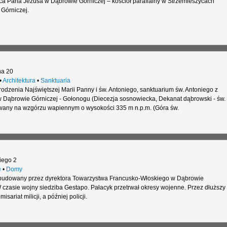
ca Pana Jezusa w Dąbrowie Górniczej – kościół parafialny w Strzemieszycach
 Górniczej.
na 20
•
Architektura
•
Sanktuaria
dzenia Najświętszej Marii Panny i św. Antoniego, sanktuarium św. Antoniego z
 Dąbrowie Górniczej - Gołonogu (Diecezja sosnowiecka, Dekanat dąbrowski - św.
wany na wzgórzu wapiennym o wysokości 335 m n.p.m. (Góra św.
iego 2
e
•
Domy
ybudowany przez dyrektora Towarzystwa Francusko-Włoskiego w Dąbrowie
W czasie wojny siedziba Gestapo. Pałacyk przetrwał okresy wojenne. Przez dłuższy
sariat milicji, a później policji.