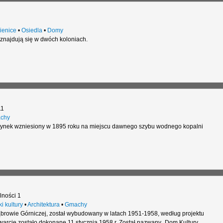
ienice
•
Osiedla
•
Domy
znajdują się w dwóch koloniach.
11
chy
ynek wzniesiony w 1895 roku na miejscu dawnego szybu wodnego kopalni
lności 1
i kultury
•
Architektura
•
Gmachy
ąbrowie Górniczej, został wybudowany w latach 1951-1958, według projektu
arcie zostało dokonane 11 stycznia 1958 r. Został nazwany „Dom Kultury