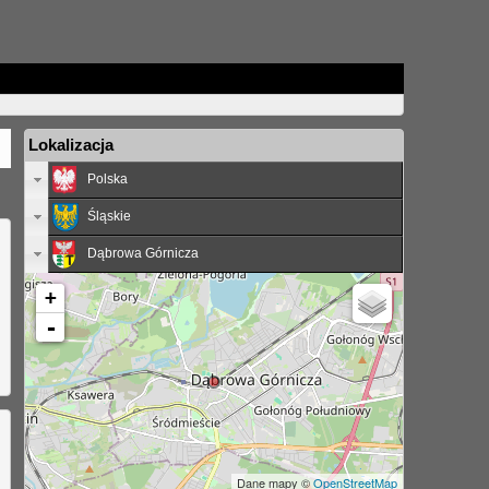
Lokalizacja
Polska
Śląskie
Dąbrowa Górnicza
+
-
Dane mapy ©
OpenStreetMap