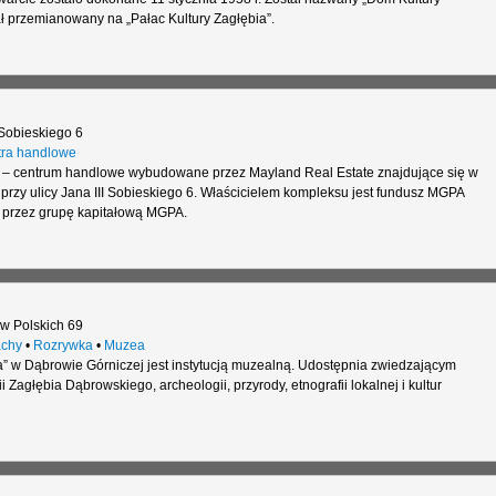
ał przemianowany na „Pałac Kultury Zagłębia”.
 Sobieskiego 6
ra handlowe
– centrum handlowe wybudowane przez Mayland Real Estate znajdujące się w
rzy ulicy Jana III Sobieskiego 6. Właścicielem kompleksu jest fundusz MGPA
y przez grupę kapitałową MGPA.
w Polskich 69
chy
•
Rozrywka
•
Muzea
” w Dąbrowie Górniczej jest instytucją muzealną. Udostępnia zwiedzającym
i Zagłębia Dąbrowskiego, archeologii, przyrody, etnografii lokalnej i kultur