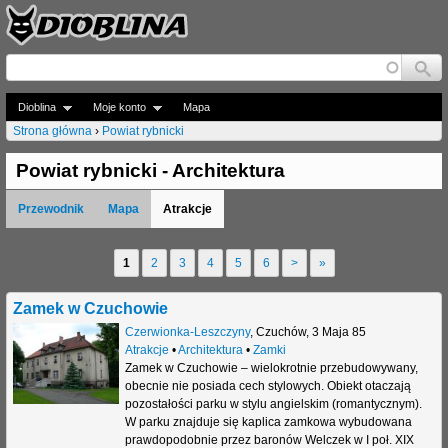
Jump to navigation
Dioblina
Moje konto
Mapa
Strona główna
›
Powiat rybnicki
J
Powiat rybnicki - Architektura
e
Przewodnik
Mapa
Atrakcje
s
t
1
2
3
4
5
6
>
»
S
e
t
Zamek w Czuchowie
ś
r
Czerwionka-Leszczyny
,
Czuchów
,
3 Maja 85
t
Atrakcje
•
Architektura
•
Zamki
o
Zamek w Czuchowie – wielokrotnie przebudowywany,
u
obecnie nie posiada cech stylowych. Obiekt otaczają
n
pozostałości parku w stylu angielskim (romantycznym).
t
W parku znajduje się kaplica zamkowa wybudowana
y
prawdopodobnie przez baronów Welczek w I poł. XIX
a