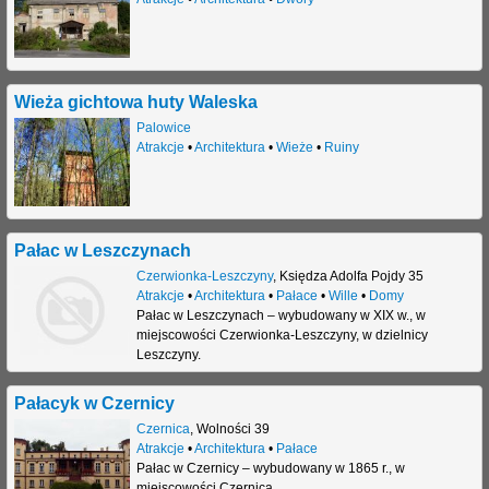
Wieża gichtowa huty Waleska
Palowice
Atrakcje
•
Architektura
•
Wieże
•
Ruiny
Pałac w Leszczynach
Czerwionka-Leszczyny
,
Księdza Adolfa Pojdy 35
Atrakcje
•
Architektura
•
Pałace
•
Wille
•
Domy
Pałac w Leszczynach – wybudowany w XIX w., w
miejscowości Czerwionka-Leszczyny, w dzielnicy
Leszczyny.
Pałacyk w Czernicy
Czernica
,
Wolności 39
Atrakcje
•
Architektura
•
Pałace
Pałac w Czernicy – wybudowany w 1865 r., w
miejscowości Czernica.