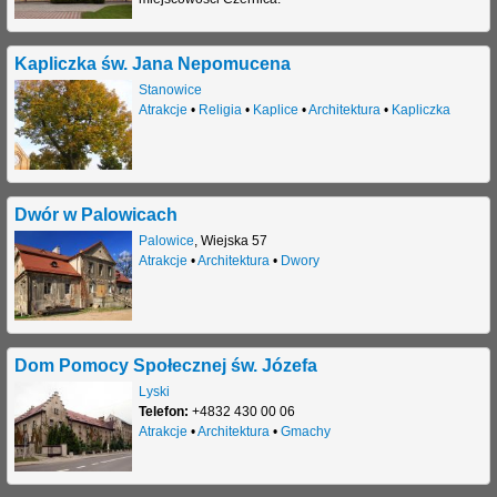
Kapliczka św. Jana Nepomucena
Stanowice
Atrakcje
•
Religia
•
Kaplice
•
Architektura
•
Kapliczka
Dwór w Palowicach
Palowice
,
Wiejska 57
Atrakcje
•
Architektura
•
Dwory
Dom Pomocy Społecznej św. Józefa
Lyski
Telefon:
+4832 430 00 06
Atrakcje
•
Architektura
•
Gmachy