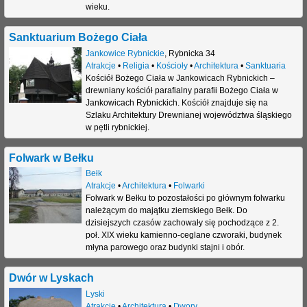
wieku.
j
Sanktuarium Bożego Ciała
Jankowice Rybnickie
,
Rybnicka 34
Atrakcje
•
Religia
•
Kościoły
•
Architektura
•
Sanktuaria
Kościół Bożego Ciała w Jankowicach Rybnickich –
drewniany kościół parafialny parafii Bożego Ciała w
Jankowicach Rybnickich. Kościół znajduje się na
Szlaku Architektury Drewnianej województwa śląskiego
w pętli rybnickiej.
Folwark w Bełku
Bełk
Atrakcje
•
Architektura
•
Folwarki
Folwark w Bełku to pozostałości po głównym folwarku
należącym do majątku ziemskiego Bełk. Do
dzisiejszych czasów zachowały się pochodzące z 2.
poł. XIX wieku kamienno-ceglane czworaki, budynek
młyna parowego oraz budynki stajni i obór.
Dwór w Lyskach
Lyski
Atrakcje
•
Architektura
•
Dwory