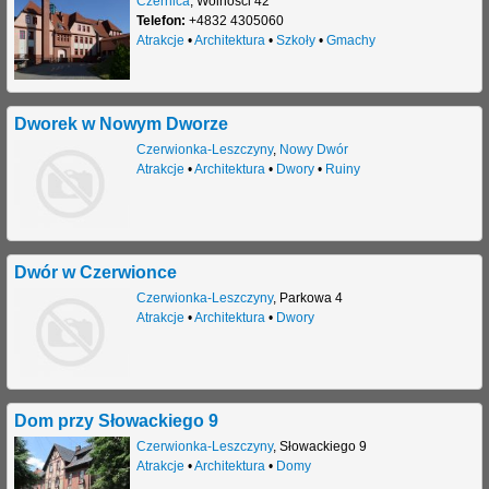
Czernica
,
Wolności 42
Telefon:
+4832 4305060
Atrakcje
•
Architektura
•
Szkoły
•
Gmachy
Dworek w Nowym Dworze
Czerwionka-Leszczyny
,
Nowy Dwór
Atrakcje
•
Architektura
•
Dwory
•
Ruiny
Dwór w Czerwionce
Czerwionka-Leszczyny
,
Parkowa 4
Atrakcje
•
Architektura
•
Dwory
Dom przy Słowackiego 9
Czerwionka-Leszczyny
,
Słowackiego 9
Atrakcje
•
Architektura
•
Domy