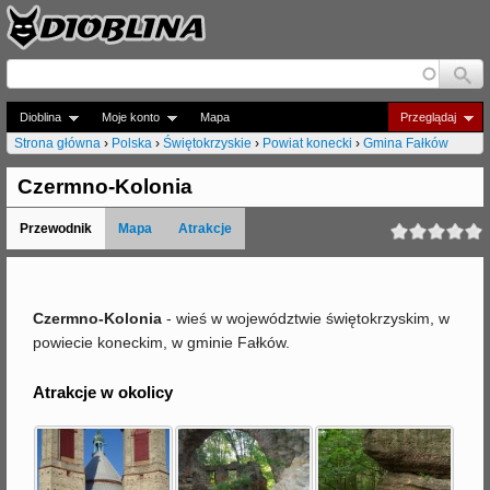
Jump to navigation
Dioblina
Moje konto
Mapa
Przeglądaj
Strona główna
›
Polska
›
Świętokrzyskie
›
Powiat konecki
›
Gmina Fałków
J
Czermno-Kolonia
e
Przewodnik
Mapa
Atrakcje
s
t
e
Czermno-Kolonia
- wieś w województwie świętokrzyskim, w
powiecie koneckim, w gminie Fałków.
ś
t
Atrakcje w okolicy
u
t
a