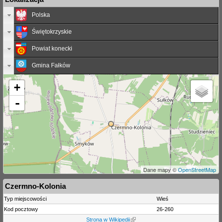
Polska
Świętokrzyskie
Powiat konecki
Gmina Fałków
+
-
Dane mapy ©
OpenStreetMap
Czermno-Kolonia
Typ miejscowości
Wieś
Kod pocztowy
26-260
Strona w Wikipedii