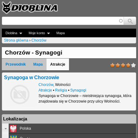
Jump to navigation
Dioblina
Moje konto
Mapa
Strona główna
›
Chorzów
J
Chorzów - Synagogi
e
Przewodnik
Mapa
Atrakcje
s
t
Synagoga w Chorzowie
Chorzów
,
Wolności
e
Atrakcje
•
Religia
•
Synagogi
Synagoga w Chorzowie – nieistniejąca synagoga, która
ś
znajdowała się w Chorzowie przy ulicy Wolności.
t
u
Lokalizacja
t
Polska
a