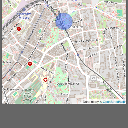
j
Dane mapy ©
OpenStreetMap