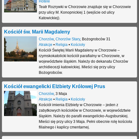
Hotele
Teatr Rozrywki w Chorzowie znajduje się w Chorzowie
przy ulicy M. Konopnickiej 1 (wejście od ulicy
Katowickiej).
Kościół św. Marii Magdaleny
Chorzów
,
Chorzów Stary
,
Bożogrobców 31
Atrakcje
•
Religia
•
Kościoły
Kościół Świętej Marii Magdaleny w Chorzowie –
rzymskokatolicki kościół parafialny w Chorzowie, w
województwie śląskim. Należy do dekanatu Chorzów
archidiecezji katowickiej. Mieści się przy ulicy
Bożogrobców.
Kościół ewangelicki Elżbiety Królowej Prus
Chorzów
,
3 Maja
Atrakcje
•
Religia
•
Kościoły
Kościół imienia Elżbiety w Chorzowie – jeden z
zabytkowych kościołów w Chorzowie, w województwie
śląskim. Należy do parafii ewangelicko-Augsburskiej.
Mieści się przy ulicy 3 Maja. Pełni obecnie rolę kościoła
filialnego i kaplicy cmentarnej.