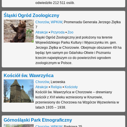
odwiedziło 212 511 osób.
j
Śląski Ogród Zoologiczny
Chorzów
,
WPKiW
,
Promenada Generała Jerzego Ziętka
7
Atrakcje
•
Przyroda
•
Zoo
Śląski Ogród Zoologiczny jest położony na terenie
Wojewódzkiego Parku Kultury i Wypoczynku im. gen.
Jerzego Ziętka w Chorzowie. Obejmuje obszarem 49 ha
będąc tym samym po Gdańsku-Oliwie i Poznaniu
trzecim największym co do powierzchni ogrodem
zoologicznym w Polsce.
Kościół św. Wawrzyńca
Chorzów
,
Lwowska
Atrakcje
•
Religia
•
Kościoły
Kościół św. Wawrzyńca w Chorzowie – drewniany
kościół z XVI wieku wzniesiony w Knurowie,
przeniesiony do Chorzowa na Wzgórze Wyzwolenia w
latach 1935 – 1938.
Górnośląski Park Etnograficzny
Chorzów
,
WPKiW
,
Parkowa 25