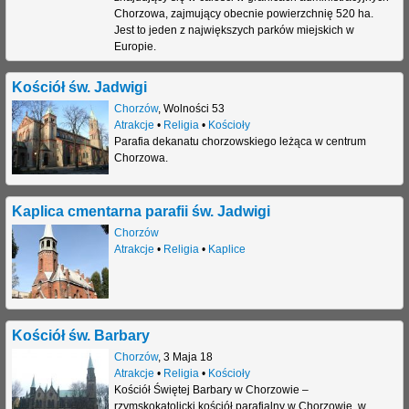
Chorzowa, zajmujący obecnie powierzchnię 520 ha.
Jest to jeden z największych parków miejskich w
Europie.
Kościół św. Jadwigi
Chorzów
,
Wolności 53
Atrakcje
•
Religia
•
Kościoły
Parafia dekanatu chorzowskiego leżąca w centrum
Chorzowa.
Kaplica cmentarna parafii św. Jadwigi
Chorzów
Atrakcje
•
Religia
•
Kaplice
Kościół św. Barbary
Chorzów
,
3 Maja 18
Atrakcje
•
Religia
•
Kościoły
Kościół Świętej Barbary w Chorzowie –
rzymskokatolicki kościół parafialny w Chorzowie, w