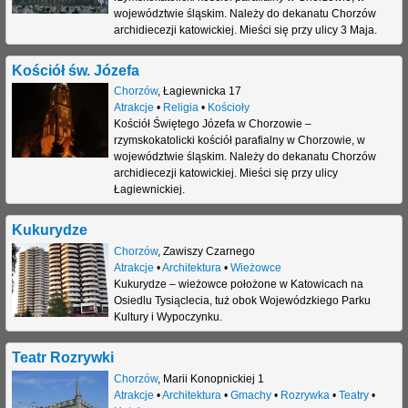
województwie śląskim. Należy do dekanatu Chorzów
archidiecezji katowickiej. Mieści się przy ulicy 3 Maja.
Kościół św. Józefa
Chorzów
,
Łagiewnicka 17
Atrakcje
•
Religia
•
Kościoły
Kościół Świętego Józefa w Chorzowie –
rzymskokatolicki kościół parafialny w Chorzowie, w
województwie śląskim. Należy do dekanatu Chorzów
archidiecezji katowickiej. Mieści się przy ulicy
Łagiewnickiej.
Kukurydze
Chorzów
,
Zawiszy Czarnego
Atrakcje
•
Architektura
•
Wieżowce
Kukurydze – wieżowce położone w Katowicach na
Osiedlu Tysiąclecia, tuż obok Wojewódzkiego Parku
Kultury i Wypoczynku.
Teatr Rozrywki
Chorzów
,
Marii Konopnickiej 1
Atrakcje
•
Architektura
•
Gmachy
•
Rozrywka
•
Teatry
•