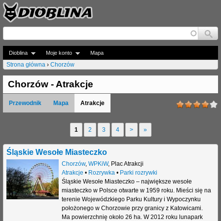
Jump to navigation
Dioblina
Moje konto
Mapa
Strona główna
›
Chorzów
J
Chorzów - Atrakcje
e
Przewodnik
Mapa
Atrakcje
s
t
1
2
3
4
>
»
S
e
t
Śląskie Wesołe Miasteczko
ś
r
Chorzów
,
WPKiW
,
Plac Atrakcji
t
Atrakcje
•
Rozrywka
•
Parki rozrywki
o
Śląskie Wesołe Miasteczko – największe wesołe
u
miasteczko w Polsce otwarte w 1959 roku. Mieści się na
n
terenie Wojewódzkiego Parku Kultury i Wypoczynku
t
położonego w Chorzowie przy granicy z Katowicami.
y
Ma powierzchnię około 26 ha. W 2012 roku lunapark
a