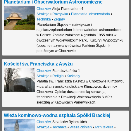
Planetarium i Obserwatorium Astronomiczne
Chorzów
,
Aleja Planetarium 4
Atrakcje
•
Rozrywka
•
Planetaria, obserwatoria
•
Technika
•
Zegary
Planetarium Śląskie – największe i
najstarszeplanetarium i obserwatorium astronomiczne
w Polsce. Zostało założone 4 grudnia 1955 roku w
ówczesnym Wojewódzkim Parku Kultury i Wypoczynku
(obecnie nazywany również Parkiem Śląskim)
położonym w Chorzowie.
Kościół św. Franciszka z Asyżu
Chorzów
,
Franciszkańska 1
Atrakcje
•
Religia
•
Kościoły
Parafia św. Franciszka z Asyżu w Chorzowie Klimzowcu
− parafia rzymskokatolickia w Klimzowcu, dzielnicy
Chorzowa. Opiekę duszpasterską sprawują
franciszkanie z Prowincji Wniebowzięcia NMP z
siedzibą w Katowicach Panewnikach.
Wieża kominowo-wodna szpitala Spółki Brackiej
Chorzów
,
Strzelców Bytomskich
Atrakcje
•
Technika
•
Wieże ciśnień
•
Architektura
•