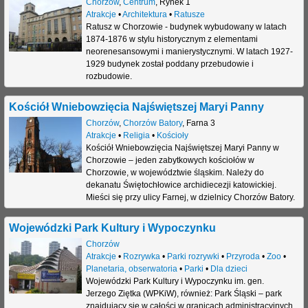
Chorzów
,
Centrum
,
Rynek 1
Atrakcje
•
Architektura
•
Ratusze
Ratusz w Chorzowie - budynek wybudowany w latach
1874-1876 w stylu historycznym z elementami
neorenesansowymi i manierystycznymi. W latach 1927-
1929 budynek został poddany przebudowie i
rozbudowie.
Kościół Wniebowzięcia Najświętszej Maryi Panny
Chorzów
,
Chorzów Batory
,
Farna 3
Atrakcje
•
Religia
•
Kościoły
Kościół Wniebowzięcia Najświętszej Maryi Panny w
Chorzowie – jeden zabytkowych kościołów w
Chorzowie, w województwie śląskim. Należy do
dekanatu Świętochłowice archidiecezji katowickiej.
Mieści się przy ulicy Farnej, w dzielnicy Chorzów Batory.
Wojewódzki Park Kultury i Wypoczynku
Chorzów
Atrakcje
•
Rozrywka
•
Parki rozrywki
•
Przyroda
•
Zoo
•
Planetaria, obserwatoria
•
Parki
•
Dla dzieci
Wojewódzki Park Kultury i Wypoczynku im. gen.
Jerzego Ziętka (WPKiW), również: Park Śląski – park
znajdujący się w całości w granicach administracyjnych