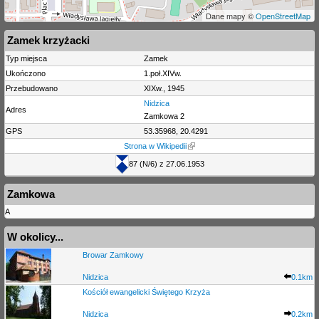
Dane mapy ©
OpenStreetMap
Zamek krzyżacki
Typ miejsca
Zamek
Ukończono
1.poł.XIVw.
Przebudowano
XIXw., 1945
Nidzica
Adres
Zamkowa 2
GPS
53.35968, 20.4291
Strona w Wikipedii
87 (N/6) z 27.06.1953
Zamkowa
A
W okolicy...
Browar Zamkowy
Nidzica
0.1km
Kościół ewangelicki Świętego Krzyża
Nidzica
0.2km