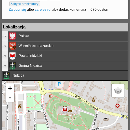
Zabytki architektury
Zaloguj się
albo
zarejestruj
aby dodać komentarz
670 odsłon
Lokalizacja
Polska
Warmińsko-mazurskie
Powiat nidzicki
Gmina Nidzica
Nidzica
+
-