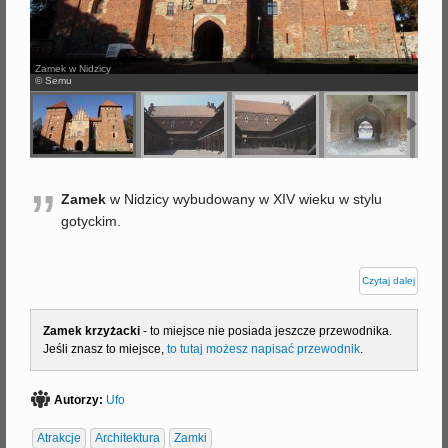
j
Zamek w Nidzicy
© Semu
”
Zamek
w Nidzicy wybudowany w XIV wieku w stylu
gotyckim.
Czytaj dalej
Zamek krzyżacki
- to miejsce nie posiada jeszcze przewodnika.
Jeśli znasz to miejsce,
to tutaj możesz napisać przewodnik
.
Autorzy:
Ufo
Atrakcje
Architektura
Zamki