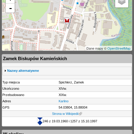
-
Dane mapy ©
OpenStreetMap
Zamek Biskupów Kamieńskich
S
Nazwy alternatywne
h
o
Typ miejsca
Spichlerz, Zamek
w
Ukończono
XIVw.
Przebudowano
XIXw.
Adres
Karlino
GPS
54.03804, 15.88004
Strona w Wikipedii
246 z 19.03.1960 i 1257 z 15.10.1997