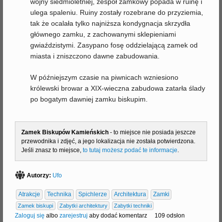
wojny siedmioletniej, zespół zamkowy popada w ruinę i
ulega spaleniu. Ruiny zostały rozebrane do przyziemia,
tak że ocalała tylko najniższa kondygnacja skrzydła
głównego zamku, z zachowanymi sklepieniami
gwiaździstymi. Zasypano fosę oddzielającą zamek od
miasta i zniszczono dawne zabudowania.
W późniejszym czasie na piwnicach wzniesiono
królewski browar a XIX-wieczna zabudowa zatarła ślady
po bogatym dawniej zamku biskupim.
Zamek Biskupów Kamieńskich
- to miejsce nie posiada jeszcze
przewodnika i zdjęć, a jego lokalizacja nie została potwierdzona.
Jeśli znasz to miejsce,
to tutaj możesz podać te informacje
.
Autorzy:
Ufo
Atrakcje
Technika
Spichlerze
Architektura
Zamki
Zamek biskupi
Zabytki architektury
Zabytki techniki
Zaloguj się
albo
zarejestruj
aby dodać komentarz
109 odsłon