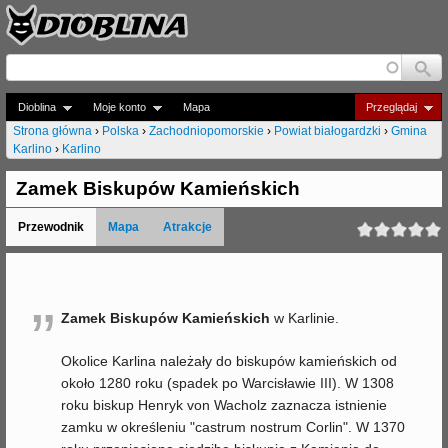
Jump to navigation
Dioblina
Moje konto
Mapa
Przeglądaj
Strona główna
›
Polska
›
Zachodniopomorskie
›
Powiat białogardzki
›
Gmina
Karlino
›
Karlino
J
e
Zamek Biskupów Kamieńskich
s
Przewodnik
Mapa
Atrakcje
t
e
”
ś
Zamek Biskupów Kamieńskich
w Karlinie.
t
Okolice Karlina należały do biskupów kamieńskich od
u
około 1280 roku (spadek po Warcisławie III). W 1308
roku biskup Henryk von Wacholz zaznacza istnienie
t
zamku w określeniu "castrum nostrum Corlin". W 1370
a