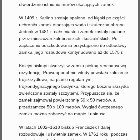
stwierdzono istnienie murów okalających zamek.
W 1409 r. Karlino zostaje spalone; od klęski po części
uchroniła zamek otaczająca woda i skuteczna obrona.
Jednak w 1481 r. całe miasto i zamek zostały spalone
przez mieszczan kołobrzeskich i koszalińskich. Po
zapłaceniu odszkodowania przystąpiono do odbudowy
zamku, jego rozbudowę kontynuowano aż do 1575 r.
Kolejni biskupi stworzyli w zamku piękną renesansową
rezydencję. Prawdopodobnie wtedy powstało założenie
trójskrzydłowe, na planie regularnym,
trójkondygnacyjnego budynku, którego boczne skrzydła
zwieńczone zostały szczytami. Przypuszcza się, że
zamek zajmował powierzchnię 50 x 50 metrów, a
przedzamcze 50 x 100 metrów. Wygląd ówczesnego
zamku można zobaczyć na mapie Lubinusa.
W latach 1602–1618 biskup Franciszek I dalej
rozbudowuje i uświetnia zamek. W 1761 roku, podczas