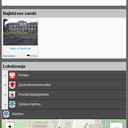
Najbliższe zamki
Pałac w Karścinie
Karścino
5.8km
Lokalizacja
Polska
Zachodniopomorskie
Powiat białogardzki
Gmina Karlino
Karlino
+