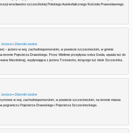
iecezji wrocławsko-szczecińskiej Polskiego Autokefalicznego Kościoła Prawosławnego.
•
Jeziora
•
Zbiorniki wodne
see) – jezioro w woj. zachodniopomorskim, w powiecie szczecineckim, w gminie
na terenie Pojezierza Drawskiego. Przez Wielimie przepływa rzeka Gwda, wpada też do
(zwana Niezdobną), wypływająca z jeziora Trzesiecko, leżącego tuż obok Szczecinka.
•
Jeziora
•
Zbiorniki wodne
o rynnowe w woj. zachodniopomorskim, w powiecie szczecineckim, na terenie miasta
na pograniczu Pojezierza Drawskiego i Pojezierza Szczecineckiego.