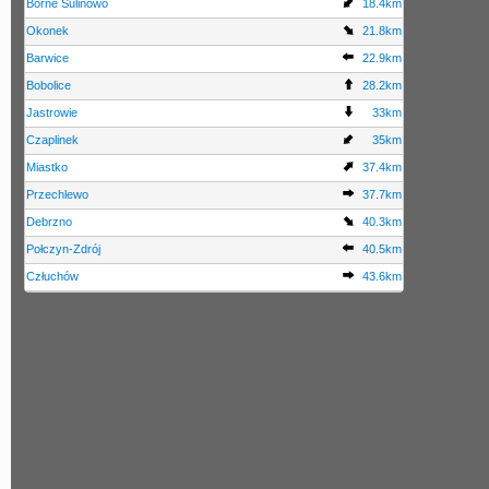
Borne Sulinowo
18.4km
Okonek
21.8km
Barwice
22.9km
Bobolice
28.2km
Jastrowie
33km
Czaplinek
35km
Miastko
37.4km
Przechlewo
37.7km
Debrzno
40.3km
Połczyn-Zdrój
40.5km
Człuchów
43.6km