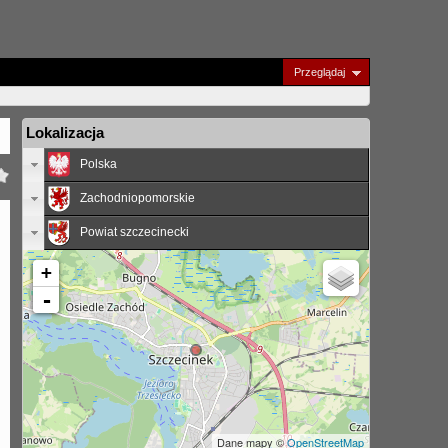
Przeglądaj
Lokalizacja
Polska
Zachodniopomorskie
Powiat szczecinecki
+
-
Dane mapy ©
OpenStreetMap