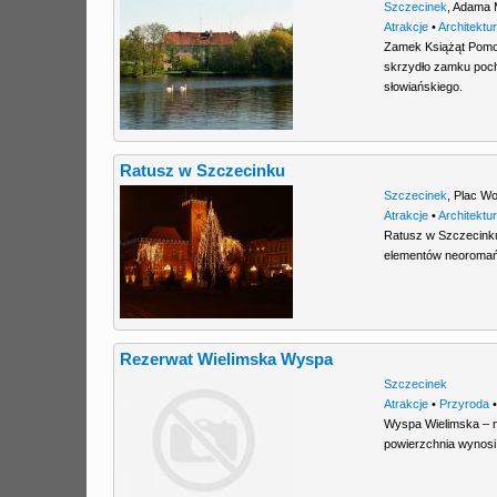
Szczecinek
,
Adama M
Atrakcje
•
Architektu
Zamek Książąt Pomo
skrzydło zamku poch
słowiańskiego.
Ratusz w Szczecinku
Szczecinek
,
Plac Wo
Atrakcje
•
Architektu
Ratusz w Szczecinku
elementów neoromań
Rezerwat Wielimska Wyspa
Szczecinek
Atrakcje
•
Przyroda
Wyspa Wielimska – na
powierzchnia wynosi