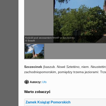
Kościół pod wezwamiem NNMP w Szczecinku
© Sosoft
Szczecinek
(
kaszub.
Nowé Sztetëno
, niem.
Neustettin
zachodniopomorskim, pomiędzy trzema jeziorami: Trzes
Autorzy:
Ufo
Warto zobaczyć
Zamek Książąt Pomorskich