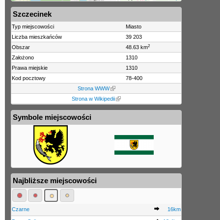
Szczecinek
Typ miejscowości
Miasto
Liczba mieszkańców
39 203
2
Obszar
48.63 km
Założono
1310
Prawa miejskie
1310
Kod pocztowy
78-400
Strona WWW
Strona w Wikipedii
Symbole miejscowości
Najbliższe miejscowości
Czarne
16km