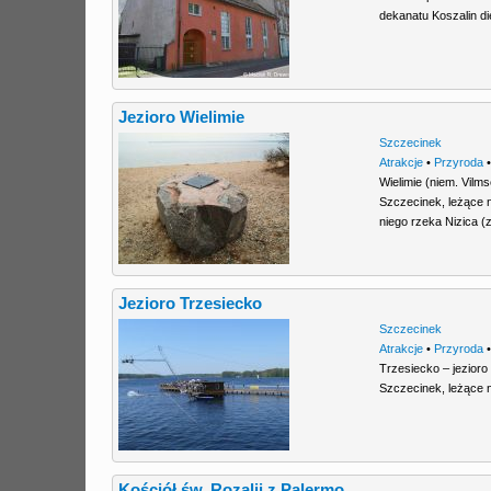
dekanatu Koszalin d
Jezioro Wielimie
Szczecinek
Atrakcje
•
Przyroda
Wielimie (niem. Vilm
Szczecinek, leżące 
niego rzeka Nizica 
Jezioro Trzesiecko
Szczecinek
Atrakcje
•
Przyroda
Trzesiecko – jezior
Szczecinek, leżące 
Kościół św. Rozalii z Palermo