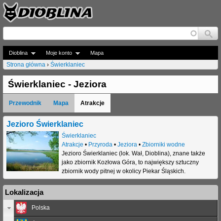
Jump to navigation
Dioblina
Moje konto
Mapa
Strona główna
›
Świerklaniec
J
Świerklaniec - Jeziora
e
Przewodnik
Mapa
Atrakcje
s
t
Jezioro Świerklaniec
Świerklaniec
e
Atrakcje
•
Przyroda
•
Jeziora
•
Zbiorniki wodne
Jezioro Świerklaniec (lok. Wał, Dioblina), znane także
ś
jako zbiornik Kozłowa Góra, to największy sztuczny
t
zbiornik wody pitnej w okolicy Piekar Śląskich.
u
Lokalizacja
t
Polska
a