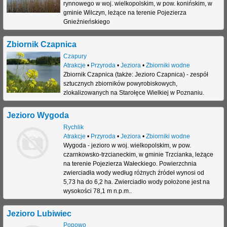
rynnowego w woj. wielkopolskim, w pow. konińskim, w
gminie Wilczyn, leżące na terenie Pojezierza
Gnieźnieńskiego
Zbiornik Czapnica
Czapury
Atrakcje
•
Przyroda
•
Jeziora
•
Zbiorniki wodne
Zbiornik Czapnica (także: Jezioro Czapnica) - zespół
sztucznych zbiorników powyrobiskowych,
zlokalizowanych na Starołęce Wielkiej w Poznaniu.
Jezioro Wygoda
Rychlik
Atrakcje
•
Przyroda
•
Jeziora
•
Zbiorniki wodne
Wygoda - jezioro w woj. wielkopolskim, w pow.
czarnkowsko-trzcianeckim, w gminie Trzcianka, leżące
na terenie Pojezierza Wałeckiego. Powierzchnia
zwierciadła wody według różnych źródeł wynosi od
5,73 ha do 6,2 ha. Zwierciadło wody położone jest na
wysokości 78,1 m n.p.m..
Jezioro Lubiwiec
Popowo