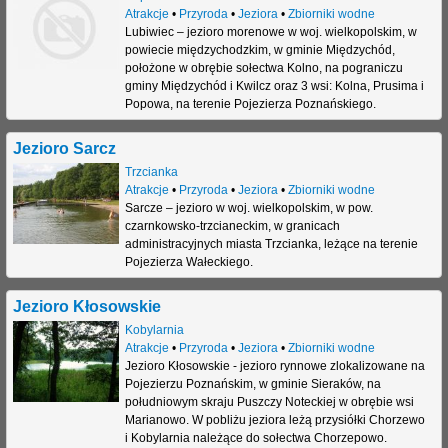
Atrakcje
•
Przyroda
•
Jeziora
•
Zbiorniki wodne
Lubiwiec – jezioro morenowe w woj. wielkopolskim, w
powiecie międzychodzkim, w gminie Międzychód,
położone w obrębie sołectwa Kolno, na pograniczu
gminy Międzychód i Kwilcz oraz 3 wsi: Kolna, Prusima i
Popowa, na terenie Pojezierza Poznańskiego.
Jezioro Sarcz
Trzcianka
Atrakcje
•
Przyroda
•
Jeziora
•
Zbiorniki wodne
Sarcze – jezioro w woj. wielkopolskim, w pow.
czarnkowsko-trzcianeckim, w granicach
administracyjnych miasta Trzcianka, leżące na terenie
Pojezierza Wałeckiego.
Jezioro Kłosowskie
Kobylarnia
Atrakcje
•
Przyroda
•
Jeziora
•
Zbiorniki wodne
Jezioro Kłosowskie - jezioro rynnowe zlokalizowane na
Pojezierzu Poznańskim, w gminie Sieraków, na
południowym skraju Puszczy Noteckiej w obrębie wsi
Marianowo. W pobliżu jeziora leżą przysiółki Chorzewo
i Kobylarnia należące do sołectwa Chorzepowo.