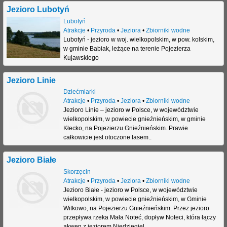
Jezioro Lubotyń
j
Lubotyń
Atrakcje
•
Przyroda
•
Jeziora
•
Zbiorniki wodne
Lubotyń - jezioro w woj. wielkopolskim, w pow. kolskim,
w gminie Babiak, leżące na terenie Pojezierza
Kujawskiego
Jezioro Linie
Dziećmiarki
Atrakcje
•
Przyroda
•
Jeziora
•
Zbiorniki wodne
Jezioro Linie – jezioro w Polsce, w województwie
wielkopolskim, w powiecie gnieźnieńskim, w gminie
Kłecko, na Pojezierzu Gnieźnieńskim. Prawie
całkowicie jest otoczone lasem..
Jezioro Białe
Skorzęcin
Atrakcje
•
Przyroda
•
Jeziora
•
Zbiorniki wodne
Jezioro Białe - jezioro w Polsce, w województwie
wielkopolskim, w powiecie gnieźnieńskim, w Gminie
Witkowo, na Pojezierzu Gnieźnieńskim. Przez jezioro
przepływa rzeka Mała Noteć, dopływ Noteci, która łączy
akwen z jeziorem Niedzięgiel.