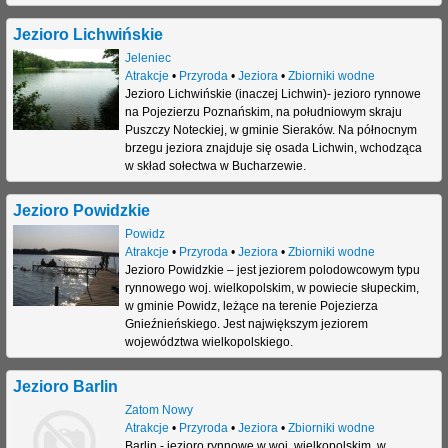
Jezioro Lichwińskie
Jeleniec
Atrakcje
•
Przyroda
•
Jeziora
•
Zbiorniki wodne
Jezioro Lichwińskie (inaczej Lichwin)- jezioro rynnowe
na Pojezierzu Poznańskim, na południowym skraju
Puszczy Noteckiej, w gminie Sieraków. Na północnym
brzegu jeziora znajduje się osada Lichwin, wchodząca
w skład sołectwa w Bucharzewie.
Jezioro Powidzkie
Powidz
Atrakcje
•
Przyroda
•
Jeziora
•
Zbiorniki wodne
Jezioro Powidzkie – jest jeziorem polodowcowym typu
rynnowego woj. wielkopolskim, w powiecie słupeckim,
w gminie Powidz, leżące na terenie Pojezierza
Gnieźnieńskiego. Jest największym jeziorem
województwa wielkopolskiego.
Jezioro Barlin
Zatom Nowy
Atrakcje
•
Przyroda
•
Jeziora
•
Zbiorniki wodne
Barlin - jezioro rynnowe w woj. wielkopolskim, w