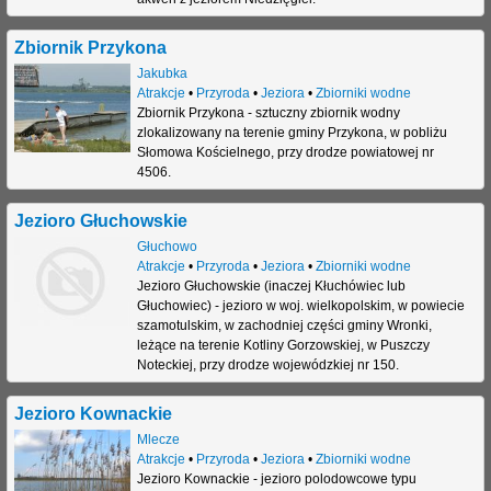
Zbiornik Przykona
Jakubka
Atrakcje
•
Przyroda
•
Jeziora
•
Zbiorniki wodne
Zbiornik Przykona - sztuczny zbiornik wodny
zlokalizowany na terenie gminy Przykona, w pobliżu
Słomowa Kościelnego, przy drodze powiatowej nr
4506.
Jezioro Głuchowskie
Głuchowo
Atrakcje
•
Przyroda
•
Jeziora
•
Zbiorniki wodne
Jezioro Głuchowskie (inaczej Kłuchówiec lub
Głuchowiec) - jezioro w woj. wielkopolskim, w powiecie
szamotulskim, w zachodniej części gminy Wronki,
leżące na terenie Kotliny Gorzowskiej, w Puszczy
Noteckiej, przy drodze wojewódzkiej nr 150.
Jezioro Kownackie
Mlecze
Atrakcje
•
Przyroda
•
Jeziora
•
Zbiorniki wodne
Jezioro Kownackie - jezioro polodowcowe typu