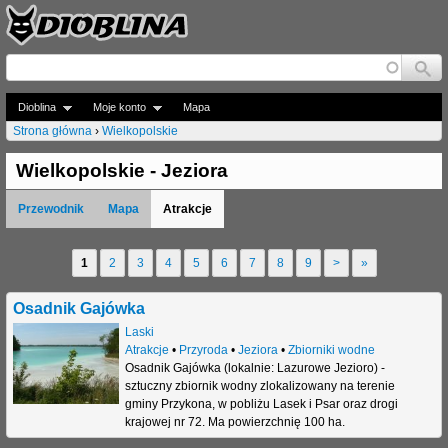
Jump to navigation
Dioblina
Moje konto
Mapa
Strona główna
›
Wielkopolskie
J
Wielkopolskie - Jeziora
e
Przewodnik
Mapa
Atrakcje
s
t
1
2
3
4
5
6
7
8
9
>
»
S
e
t
Osadnik Gajówka
ś
r
Laski
t
Atrakcje
•
Przyroda
•
Jeziora
•
Zbiorniki wodne
o
Osadnik Gajówka (lokalnie: Lazurowe Jezioro) -
u
sztuczny zbiornik wodny zlokalizowany na terenie
n
gminy Przykona, w pobliżu Lasek i Psar oraz drogi
t
krajowej nr 72. Ma powierzchnię 100 ha.
y
a