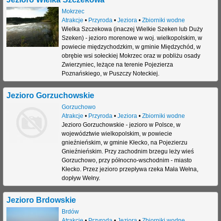
Mokrzec
Atrakcje
•
Przyroda
•
Jeziora
•
Zbiorniki wodne
Wielka Szczekowa (inaczej Wielkie Szeken lub Duży
Szeken) - jezioro morenowe w woj. wielkopolskim, w
powiecie międzychodzkim, w gminie Międzychód, w
obrębie wsi sołeckiej Mokrzec oraz w pobliżu osady
Zwierzyniec, leżące na terenie Pojezierza
Poznańskiego, w Puszczy Noteckiej.
Jezioro Gorzuchowskie
Gorzuchowo
Atrakcje
•
Przyroda
•
Jeziora
•
Zbiorniki wodne
Jezioro Gorzuchowskie - jezioro w Polsce, w
województwie wielkopolskim, w powiecie
gnieźnieńskim, w gminie Kłecko, na Pojezierzu
Gnieźnieńskim. Przy zachodnim brzegu leży wieś
Gorzuchowo, przy północno-wschodnim - miasto
Kłecko. Przez jezioro przepływa rzeka Mała Wełna,
dopływ Wełny.
Jezioro Brdowskie
Brdów
Atrakcje
•
Przyroda
•
Jeziora
•
Zbiorniki wodne