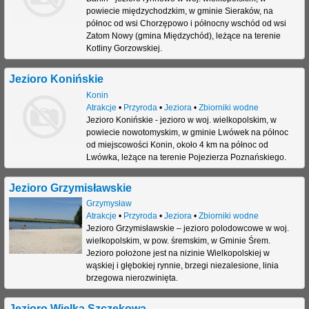
powiecie międzychodzkim, w gminie Sieraków, na
północ od wsi Chorzępowo i północny wschód od wsi
Zatom Nowy (gmina Międzychód), leżące na terenie
Kotliny Gorzowskiej.
Jezioro Konińskie
Konin
Atrakcje
•
Przyroda
•
Jeziora
•
Zbiorniki wodne
Jezioro Konińskie - jezioro w woj. wielkopolskim, w
powiecie nowotomyskim, w gminie Lwówek na północ
od miejscowości Konin, około 4 km na północ od
Lwówka, leżące na terenie Pojezierza Poznańskiego.
Jezioro Grzymisławskie
Grzymysław
Atrakcje
•
Przyroda
•
Jeziora
•
Zbiorniki wodne
Jezioro Grzymisławskie – jezioro polodowcowe w woj.
wielkopolskim, w pow. śremskim, w Gminie Śrem.
Jezioro położone jest na nizinie Wielkopolskiej w
wąskiej i głębokiej rynnie, brzegi niezalesione, linia
brzegowa nierozwinięta.
Jezioro Wielka Szczekowa