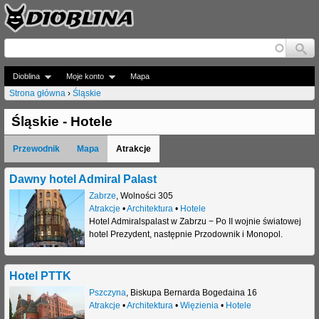
Jump to navigation
Dioblina
Moje konto
Mapa
Strona główna
›
Śląskie
J
Śląskie - Hotele
e
Przewodnik
Mapa
Atrakcje
s
t
Dawny hotel Admiral Palast
Zabrze
,
Wolności 305
e
Atrakcje
•
Architektura
•
Hotele
Hotel Admiralspalast w Zabrzu − Po II wojnie światowej
ś
hotel Prezydent, następnie Przodownik i Monopol.
t
u
Hotel PTTK
t
Pszczyna
,
Biskupa Bernarda Bogedaina 16
Atrakcje
•
Architektura
•
Więzienia
•
Hotele
a