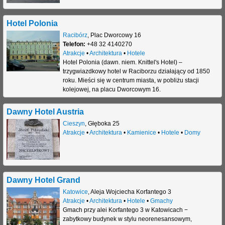
Hotel Polonia
Racibórz
,
Plac Dworcowy 16
Telefon:
+48 32 4140270
Atrakcje
•
Architektura
•
Hotele
Hotel Polonia (dawn. niem. Knittel's Hotel) –
trzygwiazdkowy hotel w Raciborzu działający od 1850
roku. Mieści się w centrum miasta, w pobliżu stacji
kolejowej, na placu Dworcowym 16.
Dawny Hotel Austria
Cieszyn
,
Głęboka 25
Atrakcje
•
Architektura
•
Kamienice
•
Hotele
•
Domy
Dawny Hotel Grand
Katowice
,
Aleja Wojciecha Korfantego 3
Atrakcje
•
Architektura
•
Hotele
•
Gmachy
Gmach przy alei Korfantego 3 w Katowicach −
zabytkowy budynek w stylu neorenesansowym,