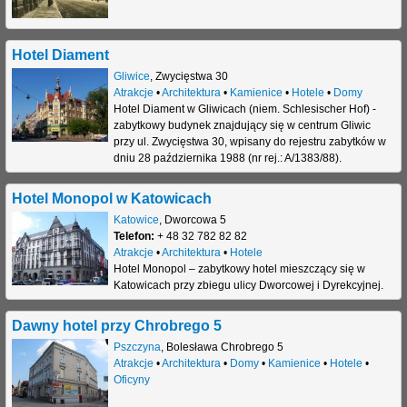
Hotel Diament
Gliwice
,
Zwycięstwa 30
Atrakcje
•
Architektura
•
Kamienice
•
Hotele
•
Domy
Hotel Diament w Gliwicach (niem. Schlesischer Hof) -
zabytkowy budynek znajdujący się w centrum Gliwic
przy ul. Zwycięstwa 30, wpisany do rejestru zabytków w
dniu 28 października 1988 (nr rej.: A/1383/88).
Hotel Monopol w Katowicach
Katowice
,
Dworcowa 5
Telefon:
+ 48 32 782 82 82
Atrakcje
•
Architektura
•
Hotele
Hotel Monopol – zabytkowy hotel mieszczący się w
Katowicach przy zbiegu ulicy Dworcowej i Dyrekcyjnej.
Dawny hotel przy Chrobrego 5
Pszczyna
,
Bolesława Chrobrego 5
Atrakcje
•
Architektura
•
Domy
•
Kamienice
•
Hotele
•
Oficyny