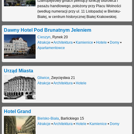
czteropiętrowy gmach pełniący funkcję biurowca i
pasażu handlowego, położony przy Placu Wolności
(według numeracji przy ul. 11 Listopada) w Bielsku-
Białej, w centrum historycznej Białej Krakowskiej.
Dawny Hotel Pod Brunatnym Jeleniem
Cieszyn
,
Rynek 20
Atrakcje
•
Architektura
•
Kamienice
•
Hotele
•
Domy
•
Apartamentowce
Urząd Miasta
Gliwice
,
Zwycięstwa 21
Atrakcje
•
Architektura
•
Hotele
Hotel Grand
Bielsko-Biała
,
Barlickiego 15
Atrakcje
•
Architektura
•
Hotele
•
Kamienice
•
Domy