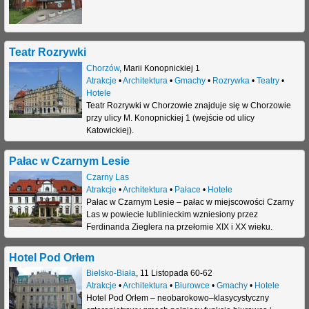
j
Teatr Rozrywki
Chorzów
,
Marii Konopnickiej 1
Atrakcje
•
Architektura
•
Gmachy
•
Rozrywka
•
Teatry
•
Hotele
Teatr Rozrywki w Chorzowie znajduje się w Chorzowie
przy ulicy M. Konopnickiej 1 (wejście od ulicy
Katowickiej).
Pałac w Czarnym Lesie
Czarny Las
Atrakcje
•
Architektura
•
Pałace
•
Hotele
Pałac w Czarnym Lesie – pałac w miejscowości Czarny
Las w powiecie lublinieckim wzniesiony przez
Ferdinanda Zieglera na przełomie XIX i XX wieku.
Hotel Pod Orłem
Bielsko-Biała
,
11 Listopada 60-62
Atrakcje
•
Architektura
•
Biurowce
•
Gmachy
•
Hotele
Hotel Pod Orłem – neobarokowo–klasycystyczny