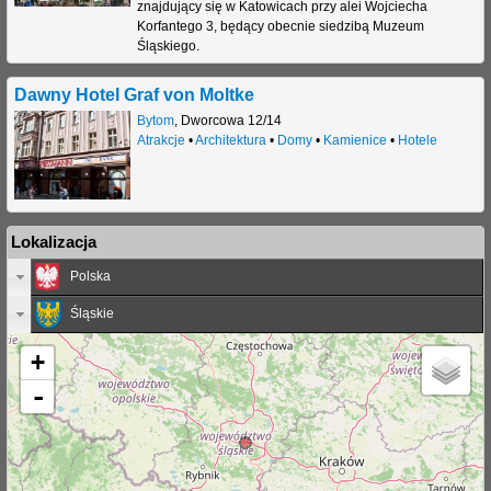
znajdujący się w Katowicach przy alei Wojciecha
Korfantego 3, będący obecnie siedzibą Muzeum
Śląskiego.
Dawny Hotel Graf von Moltke
Bytom
,
Dworcowa 12/14
Atrakcje
•
Architektura
•
Domy
•
Kamienice
•
Hotele
Lokalizacja
Polska
Śląskie
+
-