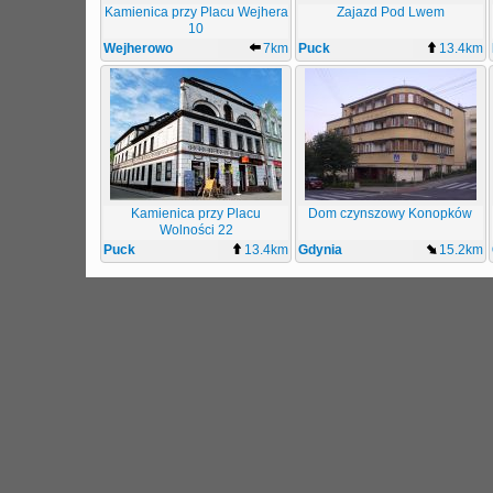
Kamienica przy Placu Wejhera
Zajazd Pod Lwem
10
Wejherowo
7km
Puck
13.4km
Kamienica przy Placu
Dom czynszowy Konopków
Wolności 22
Puck
13.4km
Gdynia
15.2km