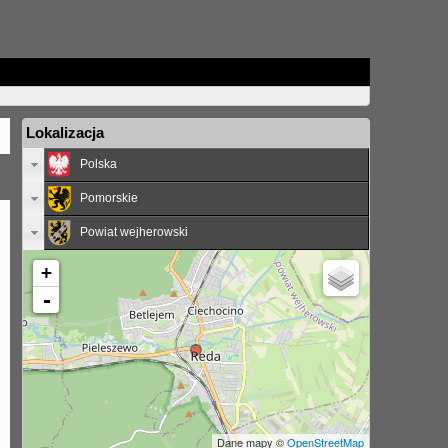
Lokalizacja
Polska
Pomorskie
Powiat wejherowski
+
-
Dane mapy ©
OpenStreetMap