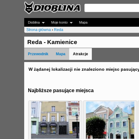
Dioblina
Moje konto
Mapa
Strona główna
›
Reda
J
Reda - Kamienice
e
Przewodnik
Mapa
Atrakcje
s
t
W żądanej lokalizacji nie znaleziono miejsc pasując
e
ś
Najbliższe pasujące miejsca
t
u
t
a
j