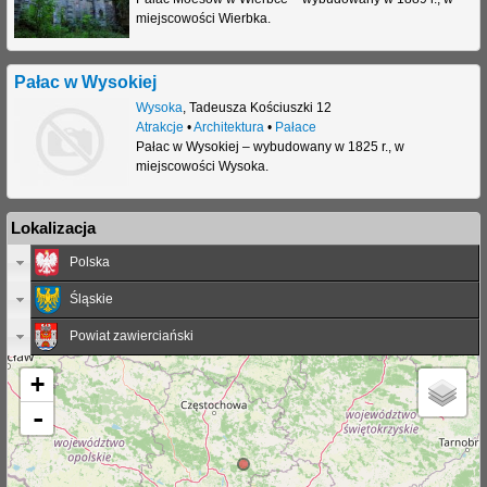
miejscowości Wierbka.
Pałac w Wysokiej
Wysoka
,
Tadeusza Kościuszki 12
Atrakcje
•
Architektura
•
Pałace
Pałac w Wysokiej – wybudowany w 1825 r., w
miejscowości Wysoka.
Lokalizacja
Polska
Śląskie
Powiat zawierciański
+
-