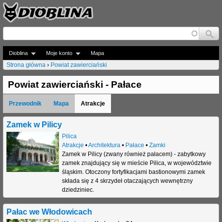
Jump to navigation
Dioblina
Moje konto
Mapa
Strona główna
›
Powiat zawierciański
J
Powiat zawierciański - Pałace
e
Przewodnik
Mapa
Atrakcje
s
t
Zamek w Pilicy
Pilica
e
Atrakcje
•
Architektura
•
Pałace
•
Zamki
Zamek w Pilicy (zwany również pałacem) - zabytkowy
ś
zamek znajdujący się w mieście Pilica, w województwie
t
śląskim. Otoczony fortyfikacjami bastionowymi zamek
składa się z 4 skrzydeł otaczających wewnętrzny
u
dziedziniec.
t
Pałac we Włodowicach
a