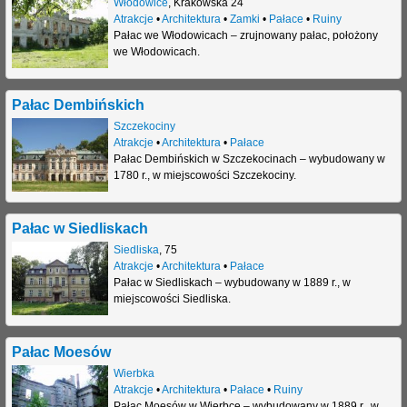
Włodowice
,
Krakowska 24
Atrakcje
•
Architektura
•
Zamki
•
Pałace
•
Ruiny
j
Pałac we Włodowicach – zrujnowany pałac, położony
we Włodowicach.
Pałac Dembińskich
Szczekociny
Atrakcje
•
Architektura
•
Pałace
Pałac Dembińskich w Szczekocinach – wybudowany w
1780 r., w miejscowości Szczekociny.
Pałac w Siedliskach
Siedliska
,
75
Atrakcje
•
Architektura
•
Pałace
Pałac w Siedliskach – wybudowany w 1889 r., w
miejscowości Siedliska.
Pałac Moesów
Wierbka
Atrakcje
•
Architektura
•
Pałace
•
Ruiny
Pałac Moesów w Wierbce – wybudowany w 1889 r., w