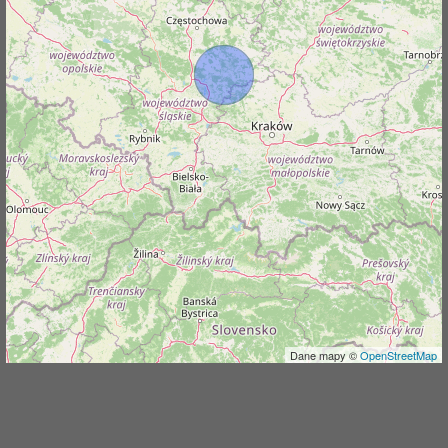
j
Dane mapy ©
OpenStreetMap