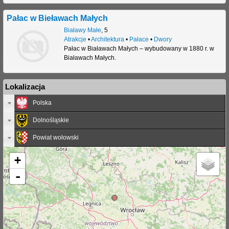
Pałac w Bieławach Małych
Białawy Małe
,
5
Atrakcje
•
Architektura
•
Pałace
•
Dwory
Pałac w Białawach Małych – wybudowany w 1880 r. w
Białawach Małych.
Lokalizacja
Polska
Dolnośląskie
Powiat wołowski
+
-