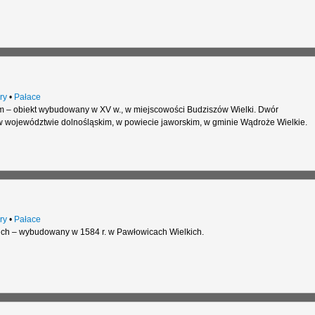
ry
•
Pałace
 – obiekt wybudowany w XV w., w miejscowości Budziszów Wielki. Dwór
w województwie dolnośląskim, w powiecie jaworskim, w gminie Wądroże Wielkie.
ry
•
Pałace
ich – wybudowany w 1584 r. w Pawłowicach Wielkich.