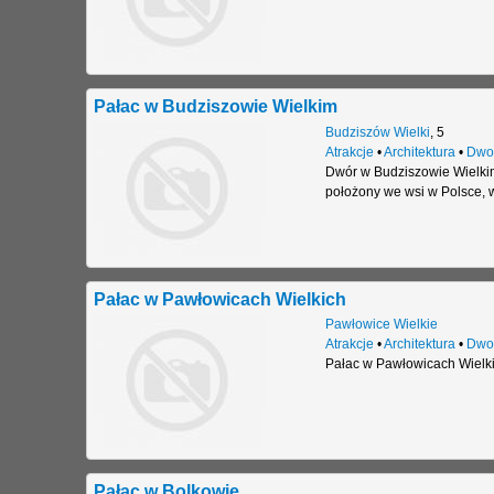
Pałac w Budziszowie Wielkim
Budziszów Wielki
,
5
Atrakcje
•
Architektura
•
Dwo
Dwór w Budziszowie Wielkim
położony we wsi w Polsce, 
Pałac w Pawłowicach Wielkich
Pawłowice Wielkie
Atrakcje
•
Architektura
•
Dwo
Pałac w Pawłowicach Wielk
Pałac w Bolkowie