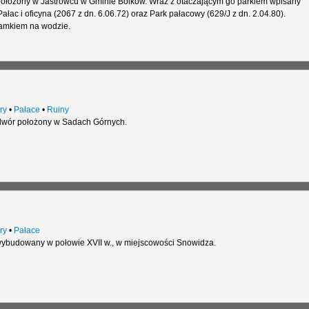
położony w Jastrowcu w Gminie Bolków. Wraz z otaczającym go parkiem wpisany
ałac i oficyna (2067 z dn. 6.06.72) oraz Park pałacowy (629/J z dn. 2.04.80).
Zamkiem na wodzie.
ry
•
Pałace
•
Ruiny
wór położony w Sadach Górnych.
ry
•
Pałace
ybudowany w połowie XVII w., w miejscowości Snowidza.