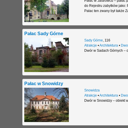
Pałac w Jastrowcu – pałac 
do Rejestru zabytków jako: P
Pałac ten zwany był także 
Pałac Sady Górne
Sady Górne
,
116
Atrakcje
•
Architektura
•
Dwo
Dwór w Sadach Górnych – d
Pałac w Snowidzy
Snowidza
Atrakcje
•
Architektura
•
Dwo
Dwór w Snowidzy – obiekt w