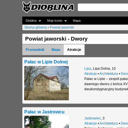
Dioblina
Moje konto
Mapa
Strona główna
›
Powiat jaworski
J
Powiat jaworski - Dwory
e
Przewodnik
Mapa
Atrakcje
s
t
Pałac w Lipie Dolnej
Lipa
,
Lipa Dolna
,
10
e
Atrakcje
•
Architektura
•
Dwo
Pałac w Lipie – zespół pał
ś
dawnego dworu z końca XVI 
t
dwukondygnacyjny budynek
u
t
Pałac w Jastrowcu
a
Jastrowiec
,
3
Atrakcje
•
Architektura
•
Dwo
j