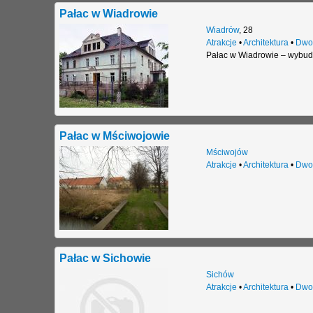
Pałac w Wiadrowie
Wiadrów
,
28
Atrakcje
•
Architektura
•
Dwo
Pałac w Wiadrowie – wybud
Pałac w Mściwojowie
Mściwojów
Atrakcje
•
Architektura
•
Dwo
Pałac w Sichowie
Sichów
Atrakcje
•
Architektura
•
Dwo