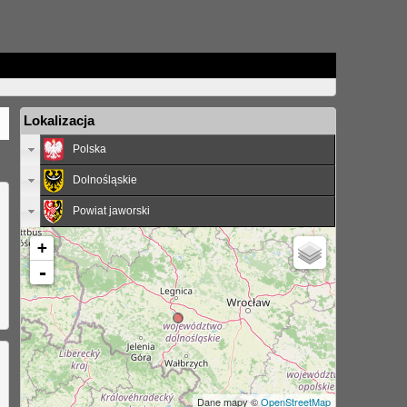
Lokalizacja
Polska
Dolnośląskie
Powiat jaworski
+
-
Dane mapy ©
OpenStreetMap