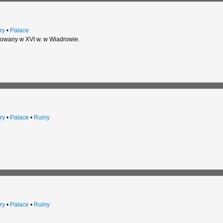
ry
•
Pałace
owany w XVI w. w Wiadrowie.
ry
•
Pałace
•
Ruiny
ry
•
Pałace
•
Ruiny