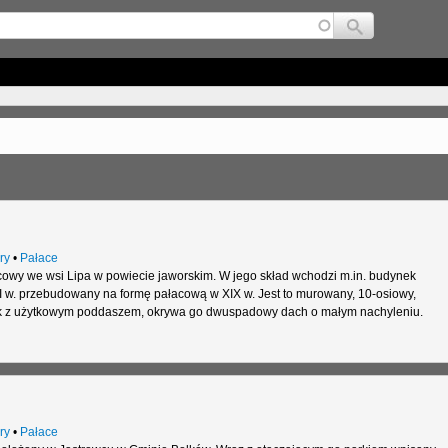
Jump to navigation
ry
•
Pałace
acowy we wsi Lipa w powiecie jaworskim. W jego skład wchodzi m.in. budynek
w. przebudowany na formę pałacową w XIX w. Jest to murowany, 10-osiowy,
 z użytkowym poddaszem, okrywa go dwuspadowy dach o małym nachyleniu.
ry
•
Pałace