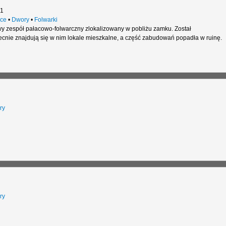
 1
ce
•
Dwory
•
Folwarki
y zespół pałacowo-folwarczny zlokalizowany w pobliżu zamku. Został
cnie znajdują się w nim lokale mieszkalne, a część zabudowań popadła w ruinę.
ry
ry