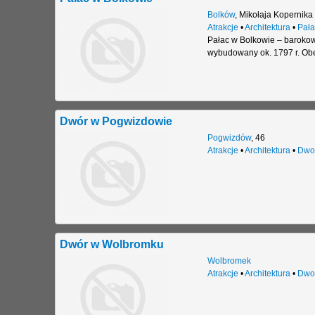
Bolków
,
Mikołaja Kopernika
Atrakcje
•
Architektura
•
Pała
Pałac w Bolkowie – barokow
wybudowany ok. 1797 r. Obe
Dwór w Pogwizdowie
Pogwizdów
,
46
Atrakcje
•
Architektura
•
Dwo
Dwór w Wolbromku
Wolbromek
Atrakcje
•
Architektura
•
Dwo