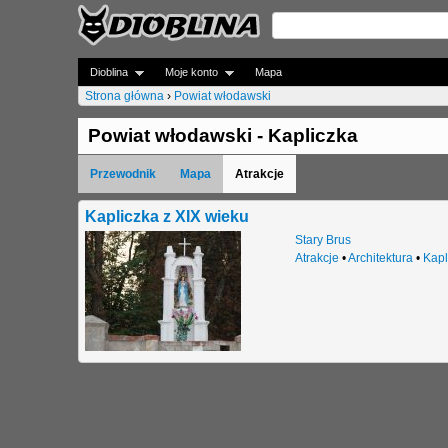
Dioblina
Moje konto
Mapa
Strona główna
›
Powiat włodawski
J
Powiat włodawski - Kapliczka
e
Przewodnik
Mapa
Atrakcje
s
t
Kapliczka z XIX wieku
Stary Brus
e
Atrakcje
•
Architektura
•
Kapl
ś
t
u
t
a
j