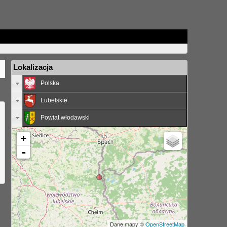
Lokalizacja
Polska
Lubelskie
Powiat włodawski
+
-
Dane mapy ©
OpenStreetMap